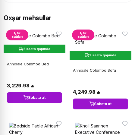
Oxşar məhsullar
Çox
Çox
satılan
satılan
2 saata qapında
2 saata qapında
Annibale Colombo Bed
Annibale Colombo Sofa
3,229.98 ₼
4,249.98 ₼
Səbətə at
Səbətə at