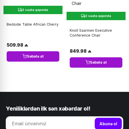
2 saata qapında
2 saata qapında
Bedside Table African Cherry
Knoll Saarinen Executive
Conference Chair
509.98 ₼
849.98 ₼
Səbətə at
Səbətə at
Yeniliklərdən ilk sən xəbərdar ol!
Abunə ol