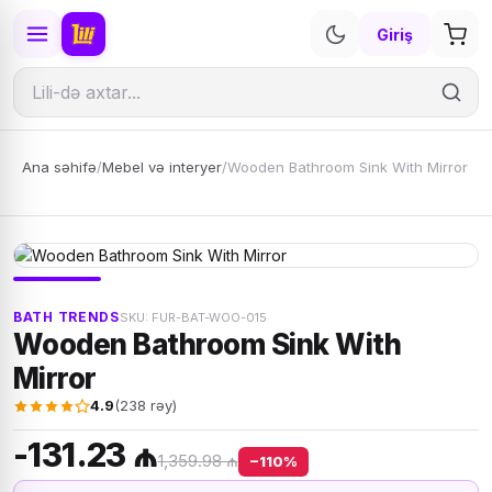
Giriş
Ana səhifə
/
Mebel və interyer
/
Wooden Bathroom Sink With Mirror
BATH TRENDS
SKU: FUR-BAT-WOO-015
Wooden Bathroom Sink With
Mirror
4.9
(238 rəy)
-131.23 ₼
1,359.98 ₼
−110%