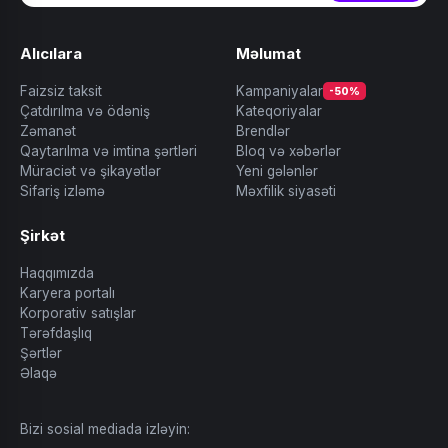
Alıcılara
Məlumat
Faizsiz taksit
Kampaniyalar
-50%
Çatdırılma və ödəniş
Kateqoriyalar
Zəmanət
Brendlər
Qaytarılma və imtina şərtləri
Bloq və xəbərlər
Müraciət və şikayətlər
Yeni gələnlər
Sifariş izləmə
Məxfilik siyasəti
Şirkət
Haqqımızda
Karyera portalı
Korporativ satışlar
Tərəfdaşlıq
Şərtlər
Əlaqə
Bizi sosial mediada izləyin: