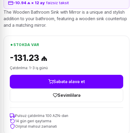
-10.94 ₼ × 12 ay
faizsiz taksit
The Wooden Bathroom Sink with Mirror is a unique and stylish
addition to your bathroom, featuring a wooden sink countertop
and a matching mirror.
STOKDA VAR
-131.23 ₼
Çatdırılma: 1-3 iş günü
Səbətə əlavə et
Sevimlilərə
Pulsuz çatdırılma 100 AZN-dən
14 gün geri qaytarma
Orijinal məhsul zəmanəti