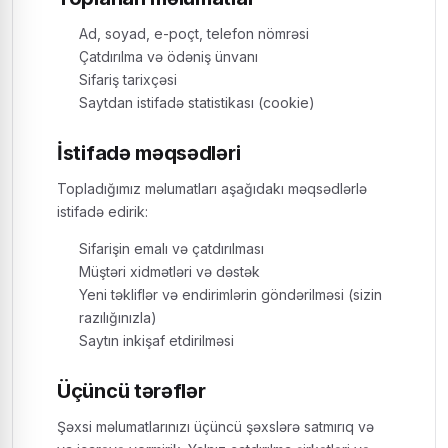
Ad, soyad, e-poçt, telefon nömrəsi
Çatdırılma və ödəniş ünvanı
Sifariş tarixçəsi
Saytdan istifadə statistikası (cookie)
İstifadə məqsədləri
Topladığımız məlumatları aşağıdakı məqsədlərlə
istifadə edirik:
Sifarişin emalı və çatdırılması
Müştəri xidmətləri və dəstək
Yeni təkliflər və endirimlərin göndərilməsi (sizin
razılığınızla)
Saytın inkişaf etdirilməsi
Üçüncü tərəflər
Şəxsi məlumatlarınızı üçüncü şəxslərə satmırıq və