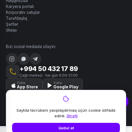
Haqqımızda
Karyera portalı
Korporativ satışlar
Tərəfdaşlıq
Şərtlər
Əlaqə
Bizi sosial mediada izləyin:
+994 50 432 17 89
Çağrı mərkəzi · hər gün 9:00–21:00
Yüklə
Yüklə
App Store
Google Play
Saytda təcrübəni yaxşılaşdırmaq üçün cookie istifadə
© 2024–2026 Lili. Bütün hüquqlar qorunur.
edirik.
Ətraflı
Məxfilik
Şərtlər
Saytın xəritəsi
Əlaqə
Qəbul et