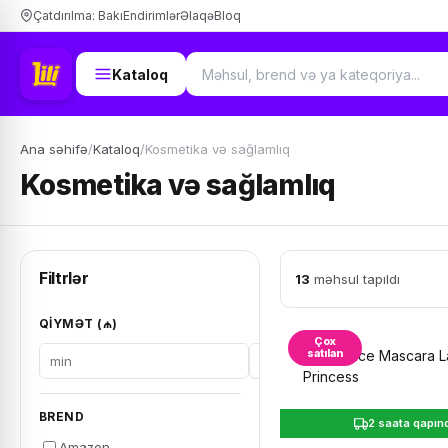
Çatdırılma: Bakı
Endirimlər
Əlaqə
Bloq
Kataloq
Ana səhifə
/
Kataloq
/
Kosmetika və sağlamlıq
Kosmetika və sağlamlıq
Filtrlər
13
məhsul tapıldı
QIYMƏT (₼)
Çox
satılan
BREND
2 saata qapın
Amazon