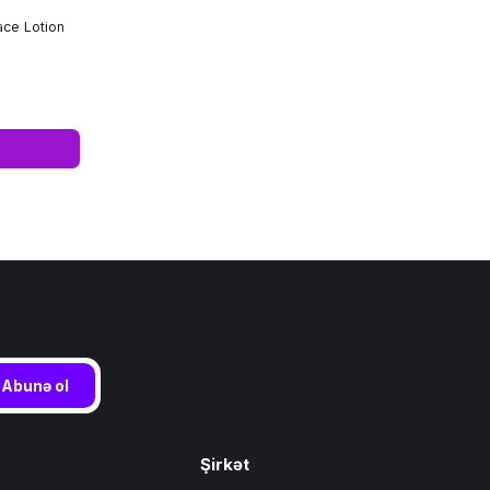
ace Lotion
Abunə ol
Şirkət