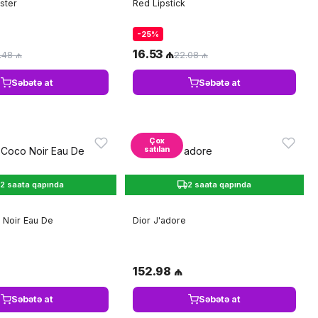
ster
Red Lipstick
-25%
16.53 ₼
.48 ₼
22.08 ₼
Səbətə at
Səbətə at
Çox
satılan
2 saata qapında
2 saata qapında
 Noir Eau De
Dior J'adore
152.98 ₼
Səbətə at
Səbətə at