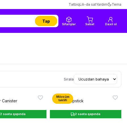
Tətbiq
Lili-də sat
Yardım
Tema
Tap
Sifarişlər
Səbət
Daxil ol
Sırala
Mövsüm
təklifi
2 saata qapında
2 saata qapında