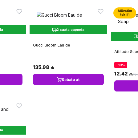
Mövsüm
təklifi
da
2 saata qapında
Gucci Bloom Eau de
Attitude Su
-19%
135.98 ₼
12.42 ₼
15
Səbətə at
da