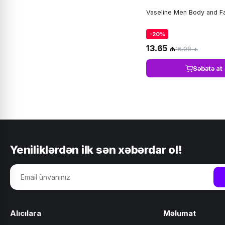
Vaseline Men Body and F
-20%
13.65 ₼
16.98 ₼
Səbətə at
Yeniliklərdən ilk sən xəbərdar ol!
Alıcılara
Məlumat