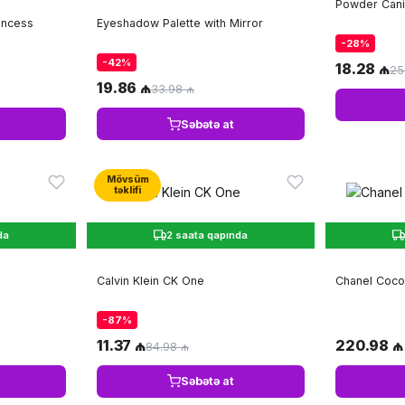
Powder Cani
incess
Eyeshadow Palette with Mirror
-28%
-42%
18.28 ₼
25
19.86 ₼
33.98 ₼
Səbətə at
Mövsüm
təklifi
da
2 saata qapında
Calvin Klein CK One
Chanel Coco
-87%
11.37 ₼
220.98 ₼
84.98 ₼
Səbətə at