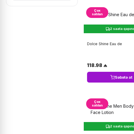
Çox
satılan
2 saata qapın
Dolce Shine Eau de
118.98 ₼
Səbətə at
Çox
satılan
2 saata qapın