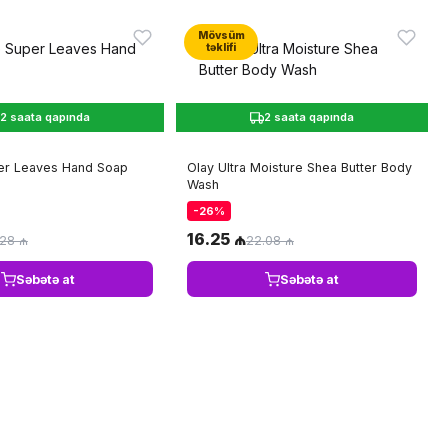
Mövsüm
təklifi
2 saata qapında
2 saata qapında
per Leaves Hand Soap
Olay Ultra Moisture Shea Butter Body
Wash
-26%
16.25 ₼
.28 ₼
22.08 ₼
Səbətə at
Səbətə at