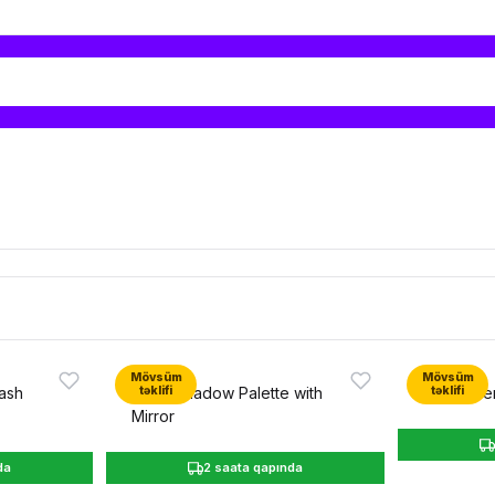
Mövsüm
Mövsüm
təklifi
təklifi
da
2 saata qapında