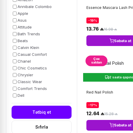
Annibale Colombo
Essence Mascara Lash Pr
Apple
Asus
-19%
Attitude
13.76 ₼
16.98 ₼
Bath Trends
Beats
Səbətə at
Calvin Klein
Casual Comfort
Çox
Chanel
satılan
Chic Cosmetics
Chrysler
2 saata qapın
Classic Wear
Comfort Trends
Red Nail Polish
Dell
-17%
Tətbiq et
12.64 ₼
15.28 ₼
Səbətə at
Sıfırla