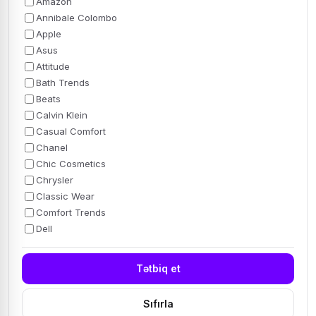
Amazon
Annibale Colombo
Apple
Asus
Attitude
Bath Trends
Beats
Calvin Klein
Casual Comfort
Chanel
Chic Cosmetics
Chrysler
Classic Wear
Comfort Trends
Dell
Tətbiq et
Sıfırla