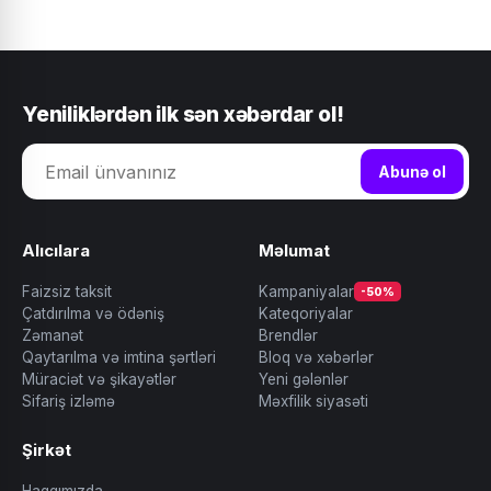
Yeniliklərdən ilk sən xəbərdar ol!
Abunə ol
Alıcılara
Məlumat
Faizsiz taksit
Kampaniyalar
-50%
Çatdırılma və ödəniş
Kateqoriyalar
Zəmanət
Brendlər
Qaytarılma və imtina şərtləri
Bloq və xəbərlər
Müraciət və şikayətlər
Yeni gələnlər
Sifariş izləmə
Məxfilik siyasəti
Şirkət