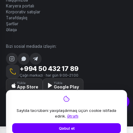
Haqqımızda
Karyera portalı
Korporativ satışlar
Tərəfdaşlıq
Şərtlər
Əlaqə
Bizi sosial mediada izləyin:
+994 50 432 17 89
Çağrı mərkəzi · hər gün 9:00–21:00
Yüklə
Yüklə
App Store
Google Play
Saytda təcrübəni yaxşılaşdırmaq üçün cookie istifadə
© 2024–2026 Lili. Bütün hüquqlar qorunur.
edirik.
Ətraflı
Məxfilik
Şərtlər
Saytın xəritəsi
Əlaqə
Qəbul et