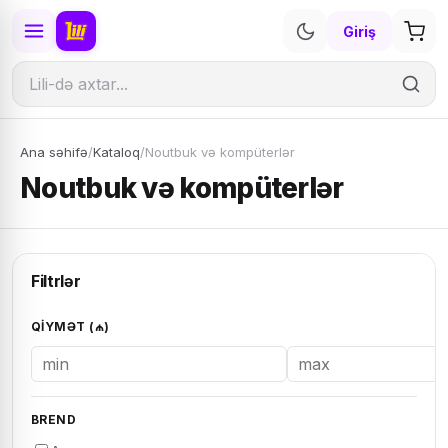
Giriş
Ana səhifə
/
Kataloq
/
Noutbuk və kompüterlər
Noutbuk və kompüterlər
Filtrlər
QIYMƏT (₼)
BREND