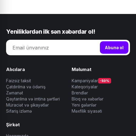
Yeniliklərdən ilk sən xəbərdar ol!
Abunə ol
Alıcılara
Məlumat
Faizsiz taksit
Kampaniyalar
-50%
Çatdırılma və ödəniş
Kateqoriyalar
Zəmanət
Brendlər
Qaytarılma və imtina şərtləri
Bloq və xəbərlər
Müraciət və şikayətlər
Yeni gələnlər
Sifariş izləmə
Məxfilik siyasəti
Şirkət