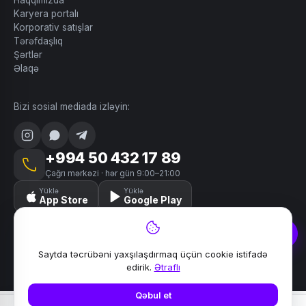
Haqqımızda
Karyera portalı
Korporativ satışlar
Tərəfdaşlıq
Şərtlər
Əlaqə
Bizi sosial mediada izləyin:
+994 50 432 17 89
Çağrı mərkəzi · hər gün 9:00–21:00
Yüklə
Yüklə
App Store
Google Play
Saytda təcrübəni yaxşılaşdırmaq üçün cookie istifadə
© 2024–2026 Lili. Bütün hüquqlar qorunur.
edirik.
Ətraflı
Məxfilik
Şərtlər
Saytın xəritəsi
Əlaqə
Qəbul et