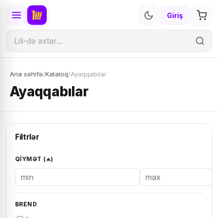
Giriş
Ana səhifə
/
Kataloq
/
Ayaqqabılar
Ayaqqabılar
Filtrlər
QIYMƏT (₼)
BREND