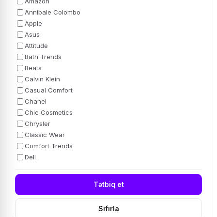
Amazon
Annibale Colombo
Apple
Asus
Attitude
Bath Trends
Beats
Calvin Klein
Casual Comfort
Chanel
Chic Cosmetics
Chrysler
Classic Wear
Comfort Trends
Dell
Tətbiq et
Sıfırla