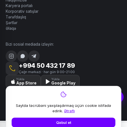
Haqqımızda
Karyera portalı
Korporativ satışlar
Tərəfdaşlıq
Şərtlər
Əlaqə
Bizi sosial mediada izləyin:
+994 50 432 17 89
Çağrı mərkəzi · hər gün 9:00–21:00
Yüklə
Yüklə
App Store
Google Play
Saytda təcrübəni yaxşılaşdırmaq üçün cookie istifadə
© 2024–2026 Lili. Bütün hüquqlar qorunur.
edirik.
Ətraflı
Məxfilik
Şərtlər
Saytın xəritəsi
Əlaqə
Qəbul et