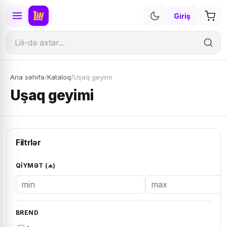
Giriş
Ana səhifə
/
Kataloq
/
Uşaq geyimi
Uşaq geyimi
Filtrlər
QIYMƏT (₼)
BREND