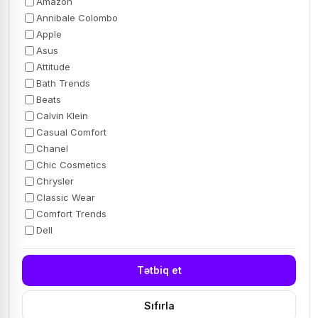
Amazon
Annibale Colombo
Apple
Asus
Attitude
Bath Trends
Beats
Calvin Klein
Casual Comfort
Chanel
Chic Cosmetics
Chrysler
Classic Wear
Comfort Trends
Dell
Tətbiq et
Sıfırla