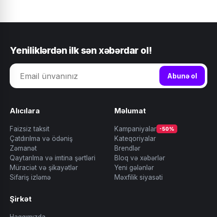
Yeniliklərdən ilk sən xəbərdar ol!
Abunə ol
Alıcılara
Məlumat
Faizsiz taksit
Kampaniyalar
-50%
Çatdırılma və ödəniş
Kateqoriyalar
Zəmanət
Brendlər
Qaytarılma və imtina şərtləri
Bloq və xəbərlər
Müraciət və şikayətlər
Yeni gələnlər
Sifariş izləmə
Məxfilik siyasəti
Şirkət