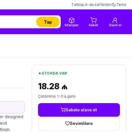
Tətbiq
Lili-də sat
Yardım
Tema
Tap
Sifarişlər
Səbət
Daxil ol
STOKDA VAR
18.28 ₼
Çatdırılma: 1-3 iş günü
Səbətə əlavə et
der designed
 and
Sevimlilərə
inish.