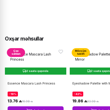
Oxşar məhsullar
Çox
Mövsüm
satılan
təklifi
2 saata qapında
2 saata qapı
Essence Mascara Lash Princess
Eyeshadow Palette with M
-19%
-42%
13.76 ₼
19.86 ₼
16.98 ₼
33.98 ₼