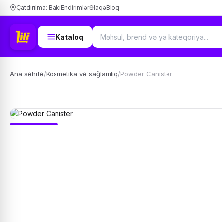
Çatdırılma: Bakı
Endirimlər
Əlaqə
Bloq
Kataloq
Ana səhifə
/
Kosmetika və sağlamlıq
/
Powder Canister