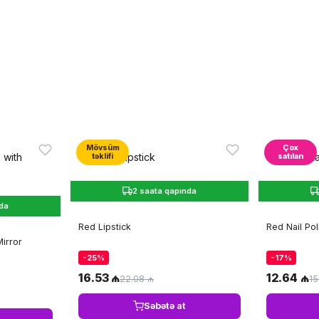
Mövsüm
Çox
təklifi
satılan
2 saata qapında
nda
Red Lipstick
Red Nail Pol
irror
-25%
-17%
16.53 ₼
12.64 ₼
22.08 ₼
15
Səbətə at