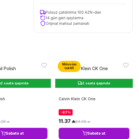
Pulsuz çatdırılma 100 AZN-dən
14 gün geri qaytarma
Orijinal məhsul zəmanəti
Mövsüm
təklifi
2 saata qapında
2 saata qapında
ish
Calvin Klein CK One
-87%
11.37 ₼
.28 ₼
84.98 ₼
Səbətə at
Səbətə at