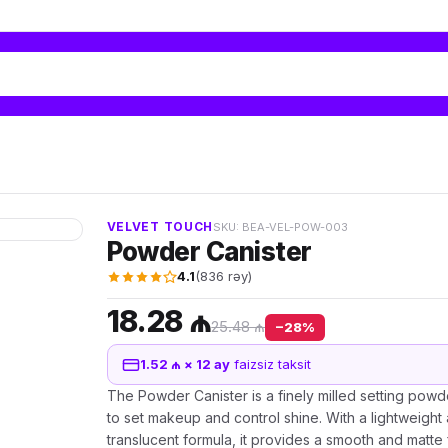
VELVET TOUCH
SKU: BEA-VEL-POW-003
Powder Canister
4.1
(836 rəy)
18.28 ₼
25.48 ₼
−28%
1.52 ₼ × 12 ay
faizsiz taksit
The Powder Canister is a finely milled setting pow
to set makeup and control shine. With a lightweight
translucent formula, it provides a smooth and matte f