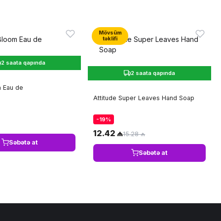
Mövsüm
təklifi
2 saata qapında
2 saata qapında
 Eau de
Attitude Super Leaves Hand Soap
-19%
12.42 ₼
15.28 ₼
Səbətə at
Səbətə at