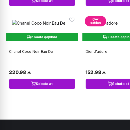
Səbətə at
Səbətə at
Çox
satılan
2 saata qapında
2 saata qapı
Chanel Coco Noir Eau De
Dior J'adore
220.98 ₼
152.98 ₼
Səbətə at
Səbətə at