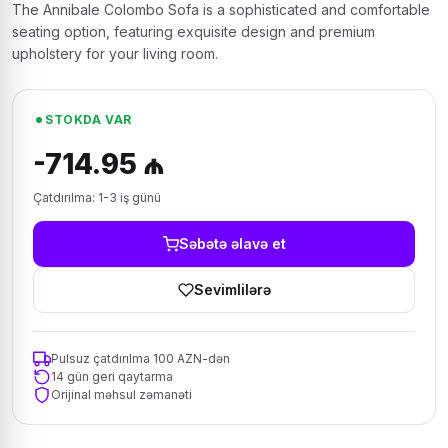
The Annibale Colombo Sofa is a sophisticated and comfortable
seating option, featuring exquisite design and premium
upholstery for your living room.
STOKDA VAR
-714.95 ₼
Çatdırılma: 1-3 iş günü
Səbətə əlavə et
Sevimlilərə
Pulsuz çatdırılma 100 AZN-dən
14 gün geri qaytarma
Orijinal məhsul zəmanəti