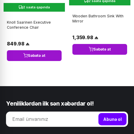
2 saata qapında
2 saata qapında
Wooden Bathroom Sink With
Mirror
Knoll Saarinen Executive
Conference Chair
1,359.98 ₼
849.98 ₼
Səbətə at
Səbətə at
Yeniliklərdən ilk sən xəbərdar ol!
Abunə ol