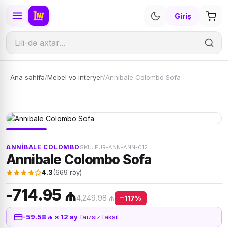
Giriş
Ana səhifə
/
Mebel və interyer
/
Annibale Colombo Sofa
ANNIBALE COLOMBO
SKU: FUR-ANN-ANN-012
Annibale Colombo Sofa
4.3
(669 rəy)
-714.95 ₼
4,249.98 ₼
−117%
-59.58 ₼ × 12 ay
faizsiz taksit