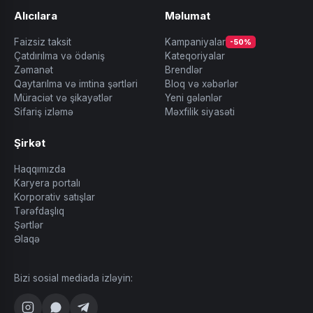
Alıcılara
Məlumat
Faizsiz taksit
Kampaniyalar
-50%
Çatdırılma və ödəniş
Kateqoriyalar
Zəmanət
Brendlər
Qaytarılma və imtina şərtləri
Bloq və xəbərlər
Müraciət və şikayətlər
Yeni gələnlər
Sifariş izləmə
Məxfilik siyasəti
Şirkət
Haqqımızda
Karyera portalı
Korporativ satışlar
Tərəfdaşlıq
Şərtlər
Əlaqə
Bizi sosial mediada izləyin: