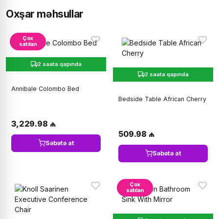
Oxşar məhsullar
Çox
satılan
2 saata qapında
2 saata qapında
Annibale Colombo Bed
Bedside Table African Cherry
3,229.98 ₼
509.98 ₼
Səbətə at
Səbətə at
Çox
satılan