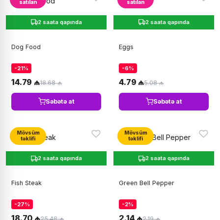
satılan
satılan
2 saata qapında
2 saata qapında
Dog Food
Eggs
-21%
-6%
14.79 ₼
4.79 ₼
18.68 ₼
5.08 ₼
Səbətə at
Səbətə at
Mövsüm
Mövsüm
təklifi
təklifi
2 saata qapında
2 saata qapında
Fish Steak
Green Bell Pepper
-27%
-2%
18.70 ₼
2.14 ₼
25.48 ₼
2.19 ₼