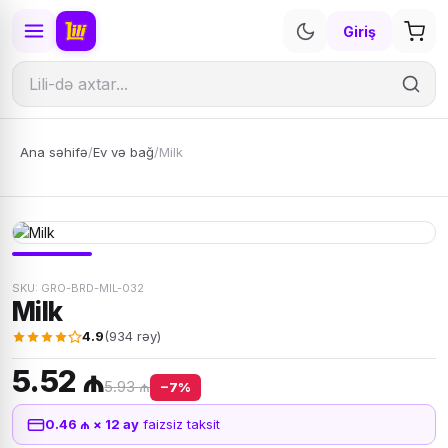
Giriş
Ana səhifə
/
Ev və bağ
/
Milk
SKU: GRO-BRD-MIL-032
Milk
4.9
(934 rəy)
5.52 ₼
5.93 ₼
−7%
0.46 ₼ × 12 ay
faizsiz taksit