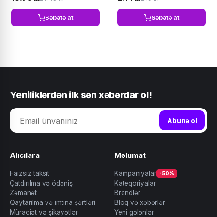
Səbətə at
Səbətə at
Yeniliklərdən ilk sən xəbərdar ol!
Abunə ol
Alıcılara
Məlumat
Faizsiz taksit
Kampaniyalar
-50%
Çatdırılma və ödəniş
Kateqoriyalar
Zəmanət
Brendlər
Qaytarılma və imtina şərtləri
Bloq və xəbərlər
Müraciət və şikayətlər
Yeni gələnlər