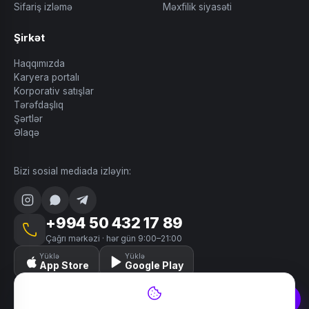
Sifariş izləmə
Məxfilik siyasəti
Şirkət
Haqqımızda
Karyera portalı
Korporativ satışlar
Tərəfdaşlıq
Şərtlər
Əlaqə
Bizi sosial mediada izləyin:
+994 50 432 17 89
Çağrı mərkəzi · hər gün 9:00–21:00
Yüklə
Yüklə
App Store
Google Play