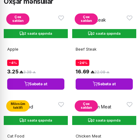
Oxşar məhsullar
Çox
Çox
satılan
satılan
2 saata qapında
2 saata qapında
Apple
Beef Steak
-4%
-24%
3.25 ₼
16.69 ₼
3.38 ₼
22.08 ₼
Səbətə at
Səbətə at
Mövsüm
Çox
təklifi
satılan
2 saata qapında
2 saata qapında
Cat Food
Chicken Meat