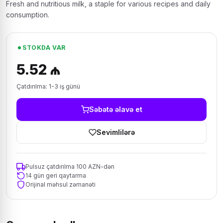
Fresh and nutritious milk, a staple for various recipes and daily
consumption.
STOKDA VAR
5.52 ₼
Çatdırılma: 1-3 iş günü
Səbətə əlavə et
Sevimlilərə
Pulsuz çatdırılma 100 AZN-dən
14 gün geri qaytarma
Orijinal məhsul zəmanəti