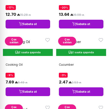
-17%
-20%
12.70 ₼
13.64 ₼
15.28 ₼
16.98 ₼
Səbətə at
Səbətə at
Çox
Çox
satılan
satılan
2 saata qapında
2 saata qapında
Cooking Oil
Cucumber
-9%
-3%
7.69 ₼
2.47 ₼
8.48 ₼
2.53 ₼
Səbətə at
Səbətə at
Çox
Çox