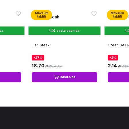
Mövsüm
Mövsüm
təklifi
təklifi
nda
2 saata qapında
Fish Steak
Green Bell 
-27%
-2%
18.70 ₼
2.14 ₼
25.48 ₼
2.19
Səbətə at