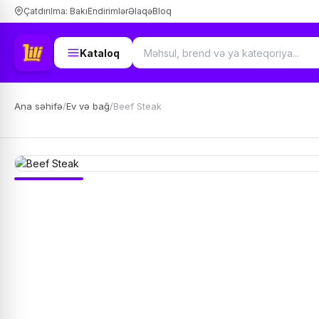
Çatdırılma: Bakı
Endirimlər
Əlaqə
Bloq
Kataloq
Ana səhifə
/
Ev və bağ
/
Beef Steak