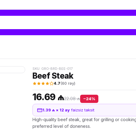
SKU: GRO-BRD-BEE-017
Beef Steak
4.7
(60 rəy)
16.69 ₼
22.08 ₼
−24%
1.39 ₼ × 12 ay
faizsiz taksit
High-quality beef steak, great for grilling or cookin
preferred level of doneness.