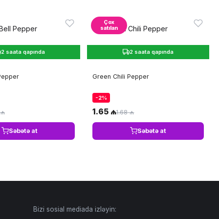
Çox
satılan
2 saata qapında
2 saata qapında
Pepper
Green Chili Pepper
-2%
1.65 ₼
 ₼
1.68 ₼
Səbətə at
Səbətə at
Bizi sosial mediada izləyin: