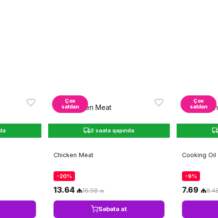
Çox
Çox
satılan
satılan
nda
2 saata qapında
Chicken Meat
Cooking Oil
-20%
-9%
13.64 ₼
7.69 ₼
16.98 ₼
8.4
Səbətə at