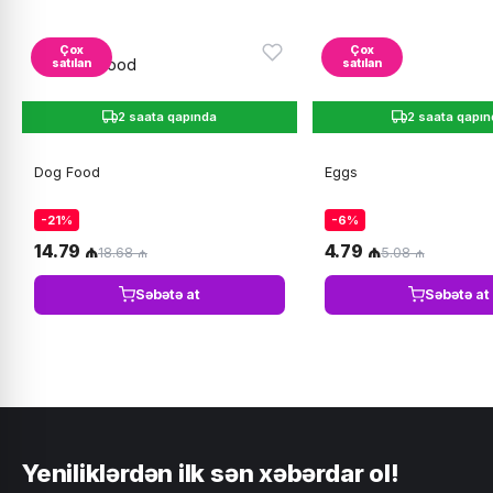
Çox
Çox
satılan
satılan
2 saata qapında
2 saata qapı
Dog Food
Eggs
-21%
-6%
14.79 ₼
4.79 ₼
18.68 ₼
5.08 ₼
Səbətə at
Səbətə at
Yeniliklərdən ilk sən xəbərdar ol!