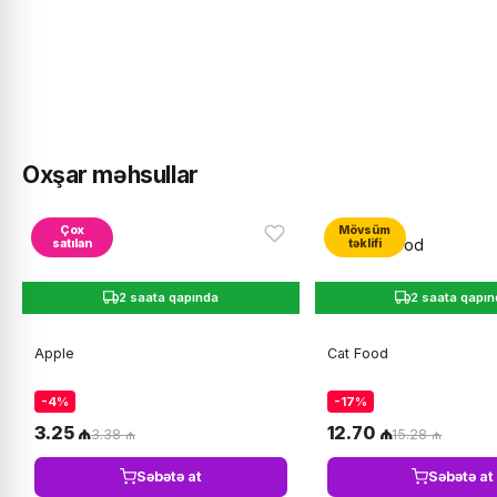
Oxşar məhsullar
Çox
Mövsüm
satılan
təklifi
2 saata qapında
2 saata qapı
Apple
Cat Food
-4%
-17%
3.25 ₼
12.70 ₼
3.38 ₼
15.28 ₼
Səbətə at
Səbətə at