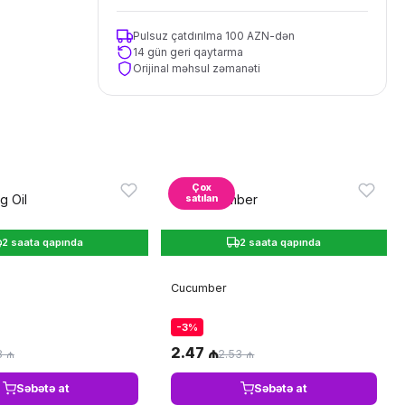
Pulsuz çatdırılma 100 AZN-dən
14 gün geri qaytarma
Orijinal məhsul zəmanəti
Çox
satılan
2 saata qapında
2 saata qapında
Cucumber
-3%
2.47 ₼
8 ₼
2.53 ₼
Səbətə at
Səbətə at