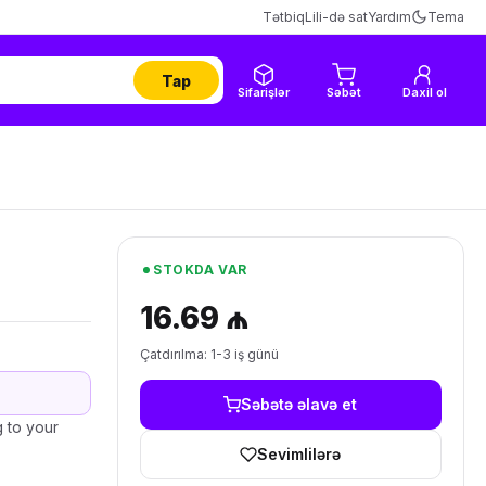
Tətbiq
Lili-də sat
Yardım
Tema
Tap
Sifarişlər
Səbət
Daxil ol
STOKDA VAR
16.69 ₼
Çatdırılma: 1-3 iş günü
Səbətə əlavə et
g to your
Sevimlilərə