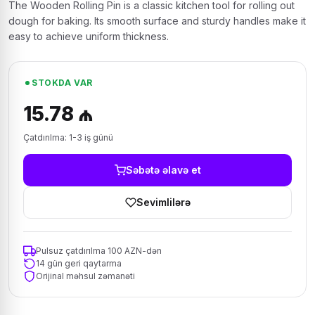
The Wooden Rolling Pin is a classic kitchen tool for rolling out
dough for baking. Its smooth surface and sturdy handles make it
easy to achieve uniform thickness.
STOKDA VAR
15.78 ₼
Çatdırılma: 1-3 iş günü
Səbətə əlavə et
Sevimlilərə
Pulsuz çatdırılma 100 AZN-dən
14 gün geri qaytarma
Orijinal məhsul zəmanəti