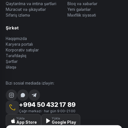
Qaytarılma və imtina şərtləri
Bloq və xəbərlər
Müraciət və şikayətlər
Yeni gələnlər
Sifariş izləmə
Məxfilik siyasəti
Şirkət
Haqqımızda
Karyera portalı
Korporativ satışlar
Tərəfdaşlıq
Şərtlər
Əlaqə
Bizi sosial mediada izləyin:
+994 50 432 17 89
Çağrı mərkəzi · hər gün 9:00–21:00
Yüklə
Yüklə
App Store
Google Play