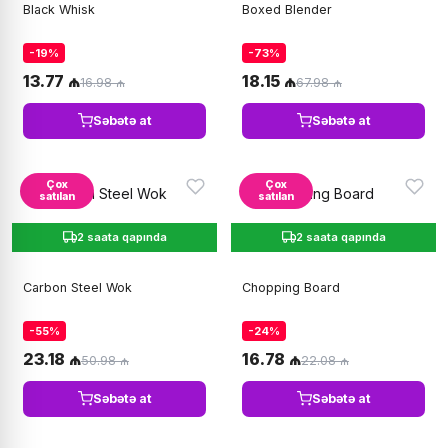
Black Whisk
Boxed Blender
-19%
-73%
13.77 ₼
18.15 ₼
16.98 ₼
67.98 ₼
Səbətə at
Səbətə at
Çox
Çox
satılan
satılan
2 saata qapında
2 saata qapında
Carbon Steel Wok
Chopping Board
-55%
-24%
23.18 ₼
16.78 ₼
50.98 ₼
22.08 ₼
Səbətə at
Səbətə at