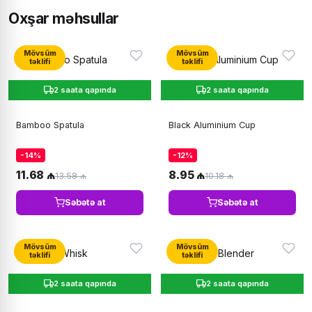
Oxşar məhsullar
Mövsüm
Mövsüm
təklifi
təklifi
2 saata qapında
2 saata qapında
Bamboo Spatula
Black Aluminium Cup
-14%
-12%
11.68 ₼
8.95 ₼
13.58 ₼
10.18 ₼
Səbətə at
Səbətə at
Mövsüm
Mövsüm
təklifi
təklifi
2 saata qapında
2 saata qapında