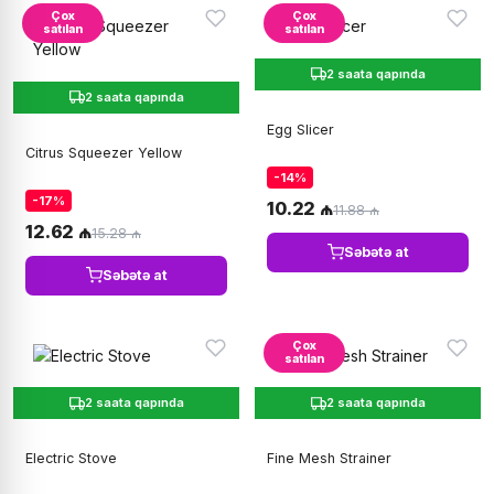
Çox
Çox
satılan
satılan
2 saata qapında
2 saata qapında
Egg Slicer
Citrus Squeezer Yellow
-14%
-17%
10.22 ₼
11.88 ₼
12.62 ₼
15.28 ₼
Səbətə at
Səbətə at
Çox
satılan
2 saata qapında
2 saata qapında
Electric Stove
Fine Mesh Strainer