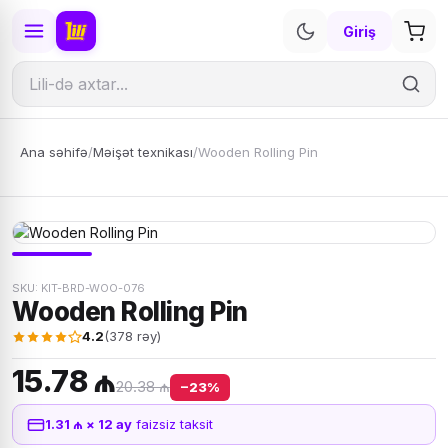
Giriş
Ana səhifə
/
Məişət texnikası
/
Wooden Rolling Pin
SKU: KIT-BRD-WOO-076
Wooden Rolling Pin
4.2
(378 rəy)
15.78 ₼
20.38 ₼
−23%
1.31 ₼ × 12 ay
faizsiz taksit