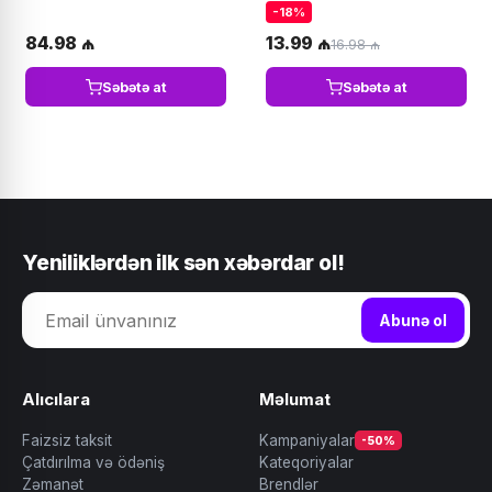
-18%
84.98 ₼
13.99 ₼
16.98 ₼
Səbətə at
Səbətə at
Yeniliklərdən ilk sən xəbərdar ol!
Abunə ol
Alıcılara
Məlumat
Faizsiz taksit
Kampaniyalar
-50%
Çatdırılma və ödəniş
Kateqoriyalar
Zəmanət
Brendlər