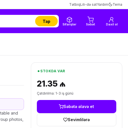
Tətbiq
Lili-də sat
Yardım
Tema
Tap
Sifarişlər
Səbət
Daxil ol
STOKDA VAR
21.35 ₼
Çatdırılma: 1-3 iş günü
Səbətə əlavə et
table and
group photos,
Sevimlilərə