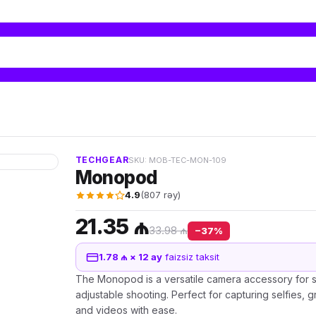
TECHGEAR
SKU: MOB-TEC-MON-109
Monopod
4.9
(807 rəy)
21.35 ₼
33.98 ₼
−37%
1.78 ₼ × 12 ay
faizsiz taksit
The Monopod is a versatile camera accessory for s
adjustable shooting. Perfect for capturing selfies, 
and videos with ease.