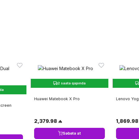
2 saata qapında
nda
Huawei Matebook X Pro
Lenovo Yog
Screen
2,379.98 ₼
1,869.98
Səbətə at