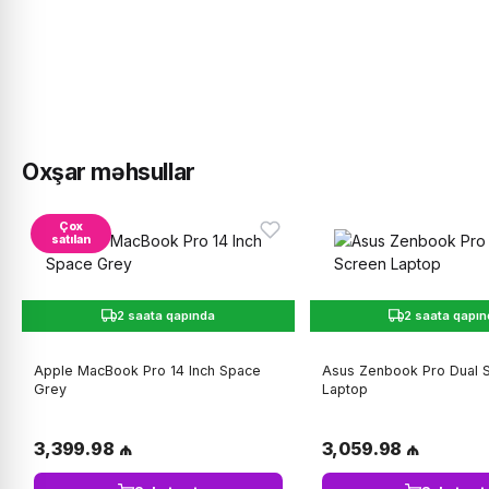
Oxşar məhsullar
Çox
satılan
2 saata qapında
2 saata qapı
Apple MacBook Pro 14 Inch Space
Asus Zenbook Pro Dual 
Grey
Laptop
3,399.98 ₼
3,059.98 ₼