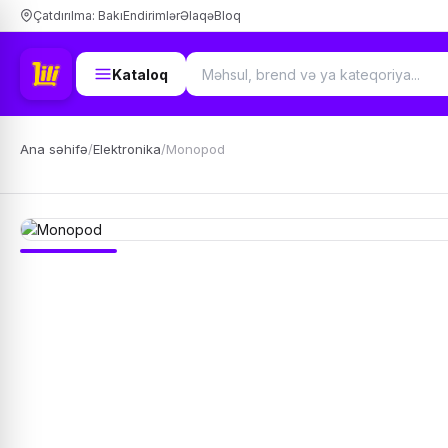
Çatdırılma: Bakı
Endirimlər
Əlaqə
Bloq
Kataloq
Ana səhifə
/
Elektronika
/
Monopod