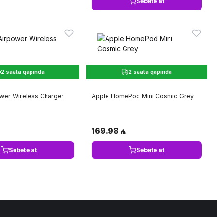
Səbətə at
2 saata qapında
2 saata qapında
wer Wireless Charger
Apple HomePod Mini Cosmic Grey
169.98 ₼
Səbətə at
Səbətə at