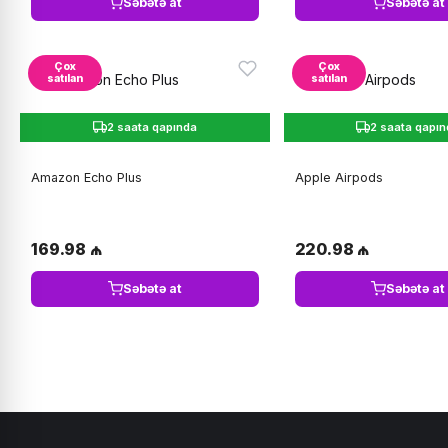
Səbətə at
Səbətə at
Çox
Çox
satılan
satılan
2 saata qapında
2 saata qapı
Amazon Echo Plus
Apple Airpods
169.98 ₼
220.98 ₼
Səbətə at
Səbətə at