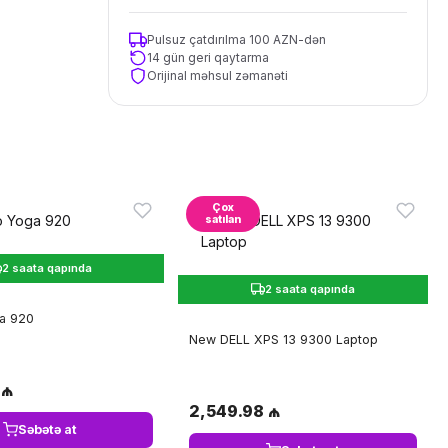
Pulsuz çatdırılma 100 AZN-dən
14 gün geri qaytarma
Orijinal məhsul zəmanəti
Çox
satılan
2 saata qapında
2 saata qapında
a 920
New DELL XPS 13 9300 Laptop
 ₼
2,549.98 ₼
Səbətə at