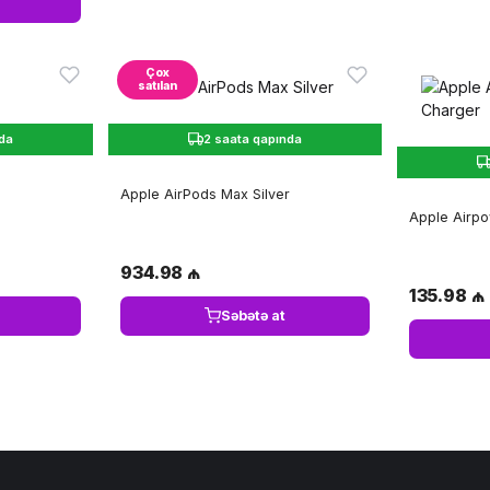
Çox
satılan
nda
2 saata qapında
Apple AirPods Max Silver
Apple Airpo
934.98 ₼
135.98 ₼
Səbətə at