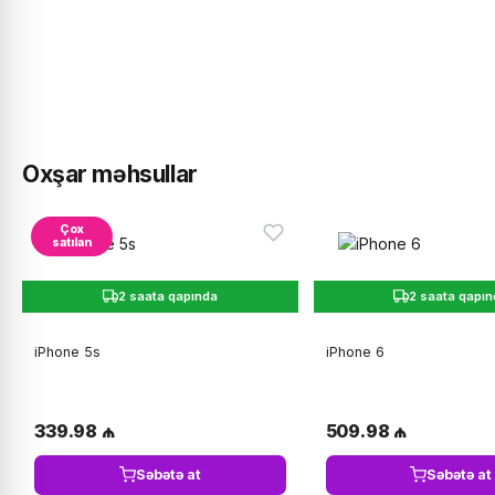
Oxşar məhsullar
Çox
satılan
2 saata qapında
2 saata qapı
iPhone 5s
iPhone 6
339.98 ₼
509.98 ₼
Səbətə at
Səbətə at