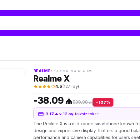
REALME
SKU: SMA-REA-REA-129
Realme X
4.5
(127 rəy)
-38.09 ₼
509.98 ₼
−107%
-3.17 ₼ × 12 ay
faizsiz taksit
The Realme X is a mid-range smartphone known for 
design and impressive display. It offers a good bal
performance and camera capabilities for users seek