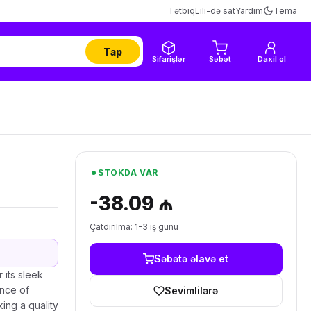
Tətbiq
Lili-də sat
Yardım
Tema
Tap
Sifarişlər
Səbət
Daxil ol
STOKDA VAR
-38.09 ₼
Çatdırılma: 1-3 iş günü
Səbətə əlavə et
its sleek
ance of
Sevimlilərə
ing a quality