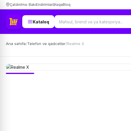
Çatdırılma: Bakı
Endirimlər
Əlaqə
Bloq
Kataloq
Ana səhifə
/
Telefon və qadcetlər
/
Realme X