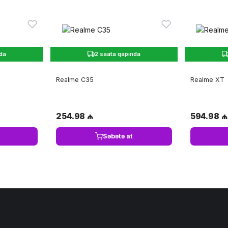
nda
2 saata qapında
Realme C35
Realme XT
254.98 ₼
594.98 ₼
Səbətə at