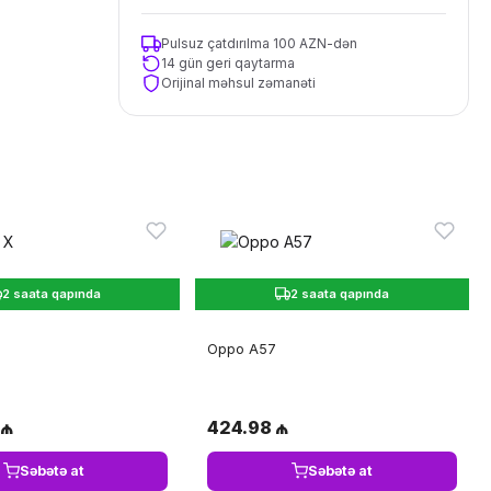
Pulsuz çatdırılma 100 AZN-dən
14 gün geri qaytarma
Orijinal məhsul zəmanəti
2 saata qapında
2 saata qapında
Oppo A57
 ₼
424.98 ₼
Səbətə at
Səbətə at