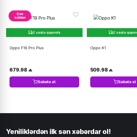
Çox
satılan
2 saata qapında
2 saata qapı
Oppo F19 Pro Plus
Oppo K1
679.98 ₼
509.98 ₼
Səbətə at
Səbətə at
Yeniliklərdən ilk sən xəbərdar ol!