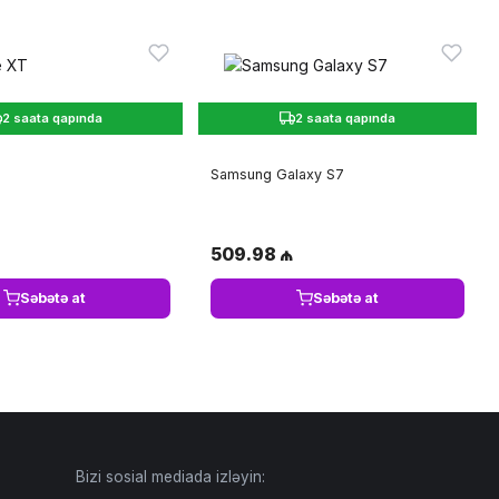
2 saata qapında
2 saata qapında
Samsung Galaxy S7
509.98 ₼
Səbətə at
Səbətə at
Bizi sosial mediada izləyin: