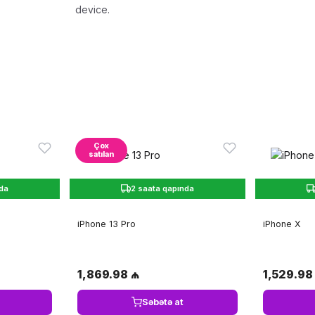
device.
Çox
satılan
nda
2 saata qapında
iPhone 13 Pro
iPhone X
1,869.98 ₼
1,529.98
Səbətə at