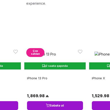
experience.
Çox
satılan
nda
2 saata qapında
iPhone 13 Pro
iPhone X
1,869.98 ₼
1,529.98
Səbətə at