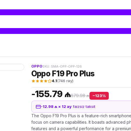
OPPO
SKU: SMA-OPP-OPP-126
Oppo F19 Pro Plus
4.1
(746 rəy)
-155.79 ₼
679.98 ₼
−123%
-12.98 ₼ × 12 ay
faizsiz taksit
The Oppo F19 Pro Plus is a feature-rich smartphone
focus on camera capabilities. It boasts advanced 
features and a powerful performance for a premiu