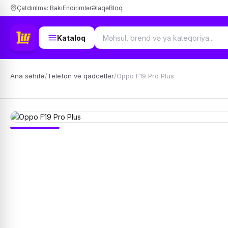
Çatdırılma: Bakı
Endirimlər
Əlaqə
Bloq
Kataloq
Ana səhifə
/
Telefon və qadcetlər
/
Oppo F19 Pro Plus