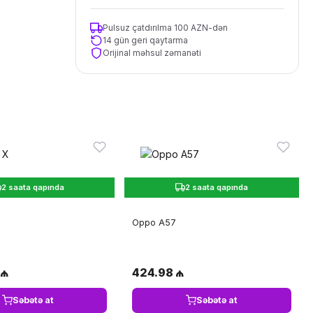
Pulsuz çatdırılma 100 AZN-dən
14 gün geri qaytarma
Orijinal məhsul zəmanəti
2 saata qapında
2 saata qapında
Oppo A57
 ₼
424.98 ₼
Səbətə at
Səbətə at