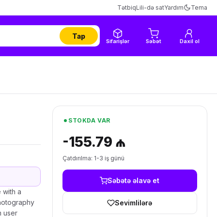
Tətbiq
Lili-də sat
Yardım
Tema
Tap
Sifarişlər
Səbət
Daxil ol
STOKDA VAR
-155.79 ₼
Çatdırılma: 1-3 iş günü
Səbətə əlavə et
 with a
photography
Sevimlilərə
m user