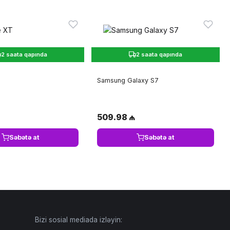
2 saata qapında
2 saata qapında
Samsung Galaxy S7
509.98 ₼
Səbətə at
Səbətə at
Bizi sosial mediada izləyin: