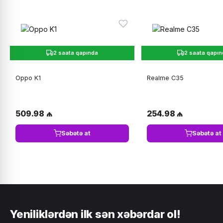
2 saata qapında
2 saata qapı
Oppo K1
Realme C35
509.98 ₼
254.98 ₼
Səbətə at
Səbətə at
Yeniliklərdən ilk sən xəbərdar ol!