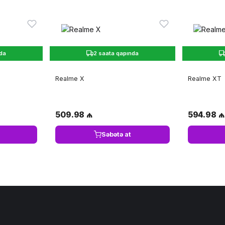
nda
2 saata qapında
Realme X
Realme XT
509.98 ₼
594.98 ₼
Səbətə at