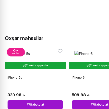
Oxşar məhsullar
Çox
satılan
2 saata qapında
2 saata qapı
iPhone 5s
iPhone 6
339.98 ₼
509.98 ₼
Səbətə at
Səbətə at