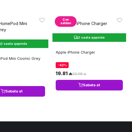
Çox
satılan
2 saata qapında
2 saata qapında
Apple iPhone Charger
Pod Mini Cosmic Grey
-42%
19.81 ₼
33.98 ₼
Səbətə at
Səbətə at