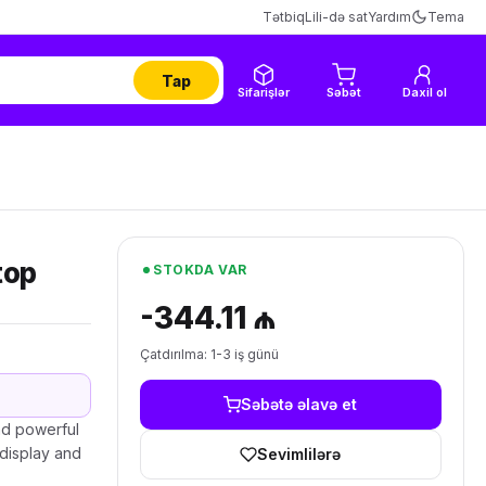
Tətbiq
Lili-də sat
Yardım
Tema
Tap
Sifarişlər
Səbət
Daxil ol
top
STOKDA VAR
-344.11 ₼
Çatdırılma: 1-3 iş günü
Səbətə əlavə et
d powerful
 display and
Sevimlilərə