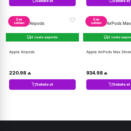
Səbətə at
Səbətə at
Çox
Çox
satılan
satılan
2 saata qapında
2 saata qapı
Apple Airpods
Apple AirPods Max Silve
220.98 ₼
934.98 ₼
Səbətə at
Səbətə at