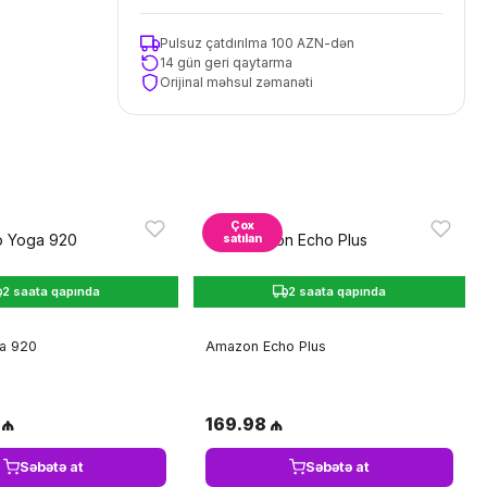
Pulsuz çatdırılma 100 AZN-dən
14 gün geri qaytarma
Orijinal məhsul zəmanəti
Çox
satılan
2 saata qapında
2 saata qapında
a 920
Amazon Echo Plus
 ₼
169.98 ₼
Səbətə at
Səbətə at