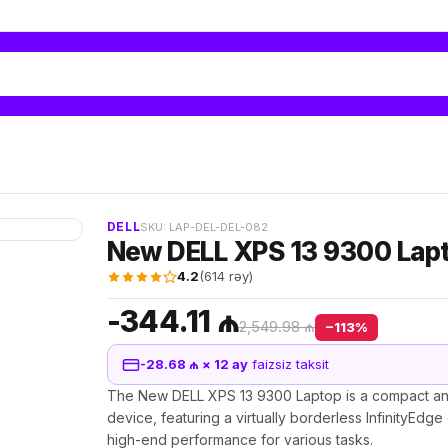
DELL
SKU: LAP-DEL-DEL-082
New DELL XPS 13 9300 Lap
4.2
(614 rəy)
-344.11 ₼
2,549.98 ₼
−113%
-28.68 ₼ × 12 ay
faizsiz taksit
The New DELL XPS 13 9300 Laptop is a compact an
device, featuring a virtually borderless InfinityEdge
high-end performance for various tasks.