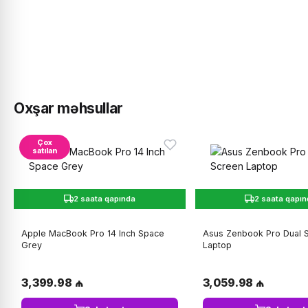
Oxşar məhsullar
Çox
satılan
2 saata qapında
2 saata qapı
Apple MacBook Pro 14 Inch Space
Asus Zenbook Pro Dual 
Grey
Laptop
3,399.98 ₼
3,059.98 ₼