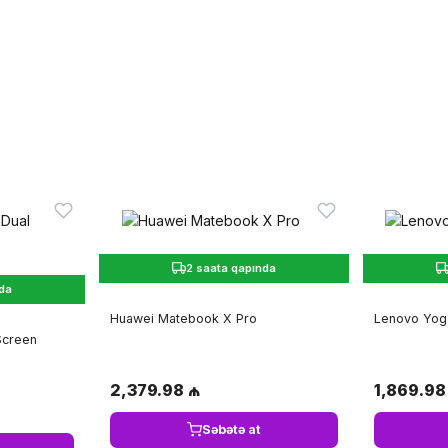
2 saata qapında
nda
Huawei Matebook X Pro
Lenovo Yog
Screen
2,379.98 ₼
1,869.98
Səbətə at