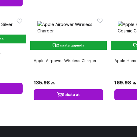
nda
2 saata qapında
r
Apple Airpower Wireless Charger
Apple Home
135.98 ₼
169.98 ₼
Səbətə at