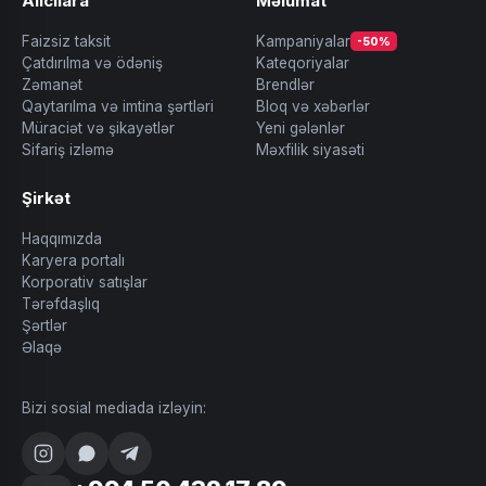
Alıcılara
Məlumat
Faizsiz taksit
Kampaniyalar
-50%
Çatdırılma və ödəniş
Kateqoriyalar
Zəmanət
Brendlər
Qaytarılma və imtina şərtləri
Bloq və xəbərlər
Müraciət və şikayətlər
Yeni gələnlər
Sifariş izləmə
Məxfilik siyasəti
Şirkət
Haqqımızda
Karyera portalı
Korporativ satışlar
Tərəfdaşlıq
Şərtlər
Əlaqə
Bizi sosial mediada izləyin: