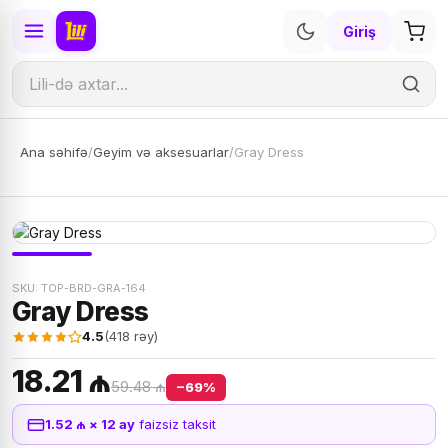
Giriş
Ana səhifə
/
Geyim və aksesuarlar
/
Gray Dress
SKU: TOP-BRD-GRA-164
Gray Dress
4.5
(418 rəy)
18.21 ₼
59.48 ₼
−69%
1.52 ₼ × 12 ay
faizsiz taksit