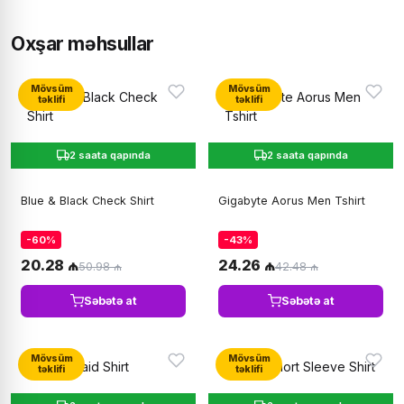
Oxşar məhsullar
Mövsüm
Mövsüm
təklifi
təklifi
2 saata qapında
2 saata qapında
Blue & Black Check Shirt
Gigabyte Aorus Men Tshirt
-60%
-43%
20.28 ₼
24.26 ₼
50.98 ₼
42.48 ₼
Səbətə at
Səbətə at
Mövsüm
Mövsüm
təklifi
təklifi