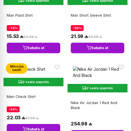
2 saata qapında
2 saata qapında
Man Plaid Shirt
Man Short Sleeve Shirt
-74%
-36%
15.53 ₼
21.59 ₼
59.48 ₼
33.98 ₼
Səbətə at
Səbətə at
Mövsüm
təklifi
2 saata qapında
2 saata qapında
Men Check Shirt
Nike Air Jordan 1 Red And
Black
-54%
22.03 ₼
47.58 ₼
254.98 ₼
Səbətə at