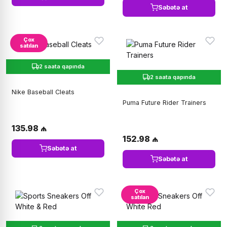
Səbətə at
Çox
satılan
2 saata qapında
2 saata qapında
Nike Baseball Cleats
Puma Future Rider Trainers
135.98 ₼
152.98 ₼
Səbətə at
Səbətə at
Çox
satılan