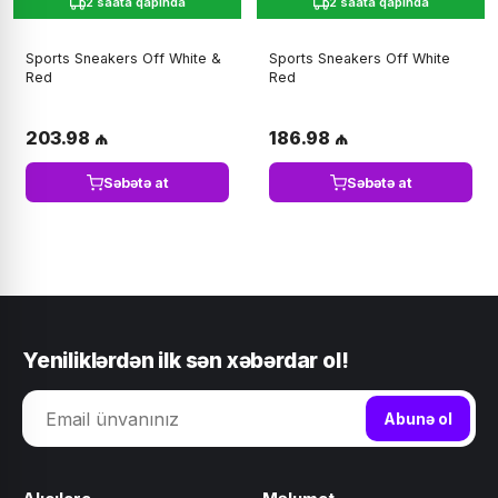
2 saata qapında
2 saata qapında
Sports Sneakers Off White &
Sports Sneakers Off White
Red
Red
203.98 ₼
186.98 ₼
Səbətə at
Səbətə at
Yeniliklərdən ilk sən xəbərdar ol!
Abunə ol