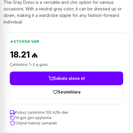
The Gray Dress is a versatile and chic option for various
occasions. With a neutral gray color, it can be dressed up or
down, making it a wardrobe staple for any fashion-forward
individual.
STOKDA VAR
18.21 ₼
Çatdırılma: 1-3 iş günü
Səbətə əlavə et
Sevimlilərə
Pulsuz çatdırılma 100 AZN-dən
14 gün geri qaytarma
Orijinal məhsul zəmanəti