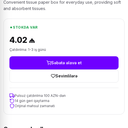
Convenient tissue paper box for everyday use, providing soft
and absorbent tissues.
STOKDA VAR
4.02 ₼
Çatdırılma: 1-3 iş günü
Səbətə əlavə et
Sevimlilərə
Pulsuz çatdırılma 100 AZN-dən
14 gün geri qaytarma
Orijinal məhsul zəmanəti