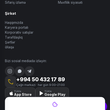
Sifariş izləmə
Məxfilik siyasəti
Şirkət
Haqqımızda
Karyera portalı
Korporativ satışlar
Tərəfdaşlıq
Şərtlər
Əlaqə
Bizi sosial mediada izləyin:
+994 50 432 17 89
Çağrı mərkəzi · hər gün 9:00–21:00
Yüklə
Yüklə
App Store
Google Play