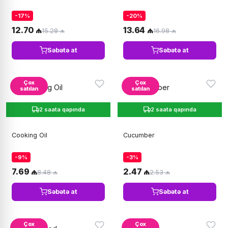
-17%
-20%
12.70 ₼
13.64 ₼
15.28 ₼
16.98 ₼
Səbətə at
Səbətə at
Çox
Çox
satılan
satılan
2 saata qapında
2 saata qapında
Cooking Oil
Cucumber
-9%
-3%
7.69 ₼
2.47 ₼
8.48 ₼
2.53 ₼
Səbətə at
Səbətə at
Çox
Çox