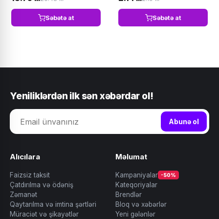
Səbətə at
Səbətə at
Yeniliklərdən ilk sən xəbərdar ol!
Abunə ol
Alıcılara
Məlumat
Faizsiz taksit
Kampaniyalar
-50%
Çatdırılma və ödəniş
Kateqoriyalar
Zəmanət
Brendlər
Qaytarılma və imtina şərtləri
Bloq və xəbərlər
Müraciət və şikayətlər
Yeni gələnlər