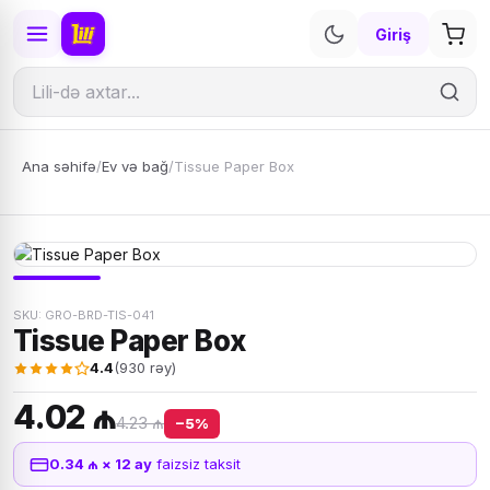
Giriş
Ana səhifə
/
Ev və bağ
/
Tissue Paper Box
SKU: GRO-BRD-TIS-041
Tissue Paper Box
4.4
(930 rəy)
4.02 ₼
4.23 ₼
−5%
0.34 ₼ × 12 ay
faizsiz taksit