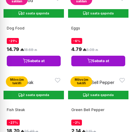
satılan
satılan
2 saata qapında
2 saata qapında
Dog Food
Eggs
-21%
-6%
14.79 ₼
4.79 ₼
18.68 ₼
5.08 ₼
Səbətə at
Səbətə at
Mövsüm
Mövsüm
təklifi
təklifi
2 saata qapında
2 saata qapında
Fish Steak
Green Bell Pepper
-27%
-2%
18.70 ₼
2.14 ₼
25.48 ₼
2.19 ₼