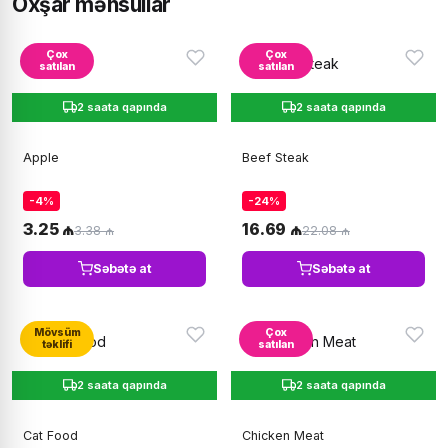
Oxşar məhsullar
Çox
Çox
satılan
satılan
2 saata qapında
2 saata qapında
Apple
Beef Steak
-4%
-24%
3.25 ₼
16.69 ₼
3.38 ₼
22.08 ₼
Səbətə at
Səbətə at
Mövsüm
Çox
təklifi
satılan
2 saata qapında
2 saata qapında
Cat Food
Chicken Meat