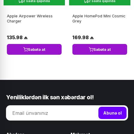
2 saata qapında
2 saata qapında
Apple Airpower Wireless
Apple HomePod Mini Cosmic
Charger
Grey
135.98 ₼
169.98 ₼
Səbətə at
Səbətə at
Yeniliklərdən ilk sən xəbərdar ol!
Abunə ol