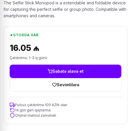
The Selfie Stick Monopod is a extendable and foldable device
for capturing the perfect selfie or group photo. Compatible with
smartphones and cameras.
STOKDA VAR
16.05 ₼
Çatdırılma: 1-3 iş günü
Səbətə əlavə et
Sevimlilərə
Pulsuz çatdırılma 100 AZN-dən
14 gün geri qaytarma
Orijinal məhsul zəmanəti