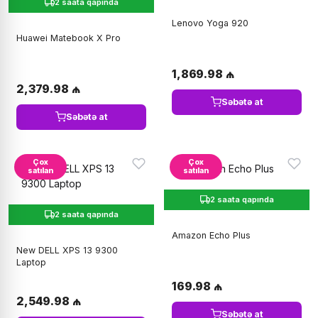
2 saata qapında
Lenovo Yoga 920
Huawei Matebook X Pro
1,869.98 ₼
2,379.98 ₼
Səbətə at
Səbətə at
Çox
Çox
satılan
satılan
2 saata qapında
2 saata qapında
Amazon Echo Plus
New DELL XPS 13 9300
Laptop
169.98 ₼
2,549.98 ₼
Səbətə at