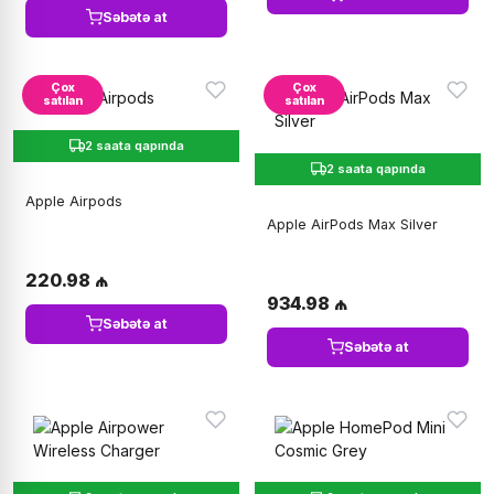
Səbətə at
Çox
Çox
satılan
satılan
2 saata qapında
2 saata qapında
Apple Airpods
Apple AirPods Max Silver
220.98 ₼
934.98 ₼
Səbətə at
Səbətə at