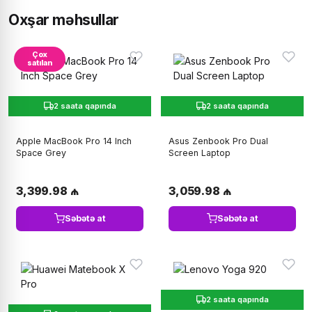
Oxşar məhsullar
Çox
satılan
2 saata qapında
2 saata qapında
Apple MacBook Pro 14 Inch
Asus Zenbook Pro Dual
Space Grey
Screen Laptop
3,399.98 ₼
3,059.98 ₼
Səbətə at
Səbətə at
2 saata qapında