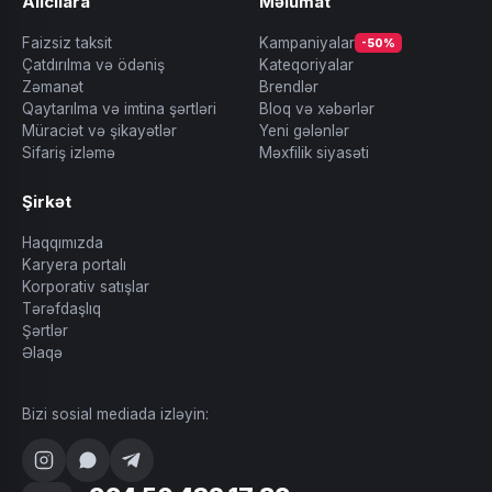
Alıcılara
Məlumat
Faizsiz taksit
Kampaniyalar
-50%
Çatdırılma və ödəniş
Kateqoriyalar
Zəmanət
Brendlər
Qaytarılma və imtina şərtləri
Bloq və xəbərlər
Müraciət və şikayətlər
Yeni gələnlər
Sifariş izləmə
Məxfilik siyasəti
Şirkət
Haqqımızda
Karyera portalı
Korporativ satışlar
Tərəfdaşlıq
Şərtlər
Əlaqə
Bizi sosial mediada izləyin: