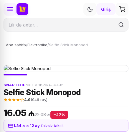
Giriş
Ana səhifə
/
Elektronika
/
Selfie Stick Monopod
SNAPTECH
SKU: MOB-SNA-SEL-111
Selfie Stick Monopod
4.9
(946 rəy)
16.05 ₼
22.08 ₼
−27%
1.34 ₼ × 12 ay
faizsiz taksit