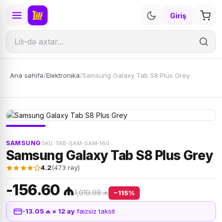
Giriş
Ana səhifə
/
Elektronika
/
Samsung Galaxy Tab S8 Plus Grey
SAMSUNG
SKU: TAB-SAM-SAM-160
Samsung Galaxy Tab S8 Plus Grey
4.2
(473 rəy)
-156.60 ₼
1,019.98 ₼
−115%
-13.05 ₼ × 12 ay
faizsiz taksit