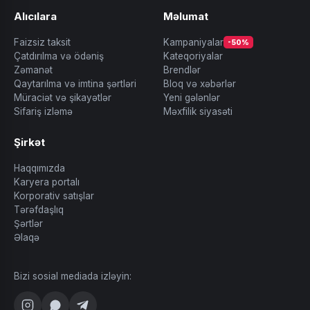
Alıcılara
Məlumat
Faizsiz taksit
Kampaniyalar
-50%
Çatdırılma və ödəniş
Kateqoriyalar
Zəmanət
Brendlər
Qaytarılma və imtina şərtləri
Bloq və xəbərlər
Müraciət və şikayətlər
Yeni gələnlər
Sifariş izləmə
Məxfilik siyasəti
Şirkət
Haqqımızda
Karyera portalı
Korporativ satışlar
Tərəfdaşlıq
Şərtlər
Əlaqə
Bizi sosial mediada izləyin: