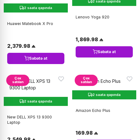
2 saata qapında
2 saata qapında
Lenovo Yoga 920
Huawei Matebook X Pro
1,869.98 ₼
2,379.98 ₼
Səbətə at
Səbətə at
Çox
Çox
satılan
satılan
2 saata qapında
2 saata qapında
Amazon Echo Plus
New DELL XPS 13 9300
Laptop
169.98 ₼
2,549.98 ₼