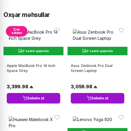
Oxşar məhsullar
Çox
satılan
2 saata qapında
2 saata qapında
Apple MacBook Pro 14 Inch
Asus Zenbook Pro Dual
Space Grey
Screen Laptop
3,399.98 ₼
3,059.98 ₼
Səbətə at
Səbətə at