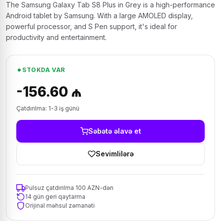
The Samsung Galaxy Tab S8 Plus in Grey is a high-performance
Android tablet by Samsung. With a large AMOLED display,
powerful processor, and S Pen support, it's ideal for
productivity and entertainment.
STOKDA VAR
-156.60 ₼
Çatdırılma: 1-3 iş günü
Səbətə əlavə et
Sevimlilərə
Pulsuz çatdırılma 100 AZN-dən
14 gün geri qaytarma
Orijinal məhsul zəmanəti