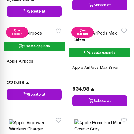
Səbətə at
Səbətə at
Çox
Çox
satılan
satılan
2 saata qapında
2 saata qapında
Apple Airpods
Apple AirPods Max Silver
220.98 ₼
934.98 ₼
Səbətə at
Səbətə at