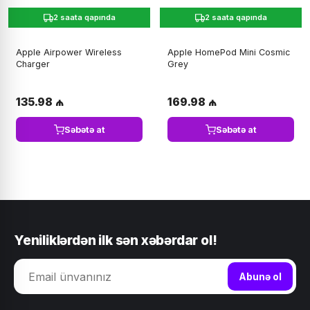
2 saata qapında
2 saata qapında
Apple Airpower Wireless
Apple HomePod Mini Cosmic
Charger
Grey
135.98 ₼
169.98 ₼
Səbətə at
Səbətə at
Yeniliklərdən ilk sən xəbərdar ol!
Abunə ol