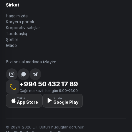
Şirkət
Haqqımızda
Karyera portalı
Korporativ satışlar
Tərəfdaşlıq
Şərtlər
Əlaqə
Bizi sosial mediada izləyin:
+994 50 432 17 89
Çağrı mərkəzi · hər gün 9:00–21:00
Yüklə
Yüklə
App Store
Google Play
© 2024–2026 Lili. Bütün hüquqlar qorunur.