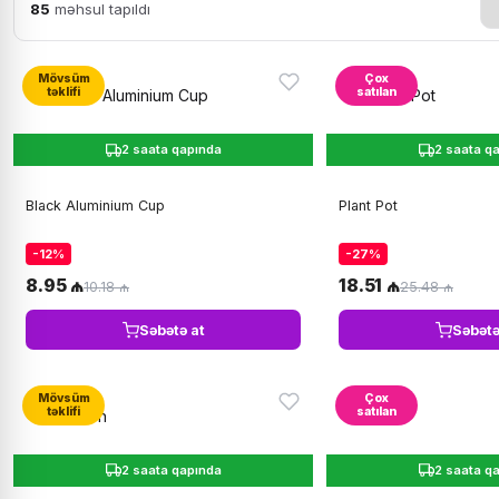
85
məhsul tapıldı
Mövsüm
Çox
təklifi
satılan
2 saata qapında
2 saata q
Black Aluminium Cup
Plant Pot
-12%
-27%
8.95 ₼
18.51 ₼
10.18 ₼
25.48 ₼
Səbətə at
Səbətə
Mövsüm
Çox
təklifi
satılan
2 saata qapında
2 saata q