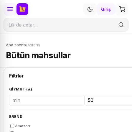
Giriş
Ana səhifə
/
Axtarış
Bütün məhsullar
Filtrlər
QIYMƏT (₼)
BREND
Amazon