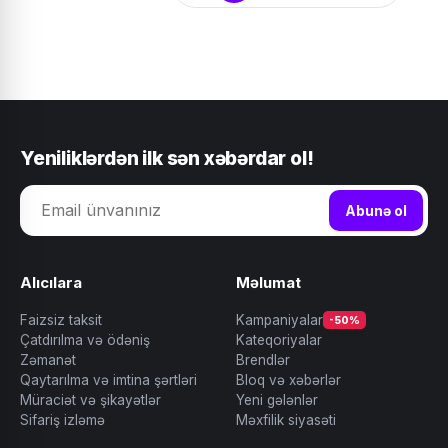
Yeniliklərdən ilk sən xəbərdar ol!
Abunə ol
Alıcılara
Məlumat
Faizsiz taksit
Kampaniyalar
-50%
Çatdırılma və ödəniş
Kateqoriyalar
Zəmanət
Brendlər
Qaytarılma və imtina şərtləri
Bloq və xəbərlər
Müraciət və şikayətlər
Yeni gələnlər
Sifariş izləmə
Məxfilik siyasəti