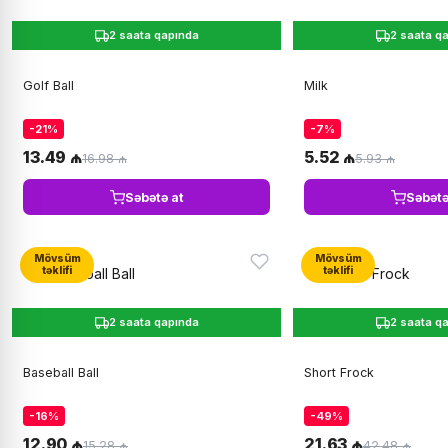
2 saata qapında
2 saata q
Golf Ball
Milk
-21%
-7%
13.49 ₼
5.52 ₼
16.98 ₼
5.93 ₼
Səbətə at
Səbətə
Mövsüm
Mövsüm
təklifi
təklifi
2 saata qapında
2 saata q
Baseball Ball
Short Frock
-16%
-49%
12.90 ₼
21.63 ₼
15.28 ₼
42.48 ₼