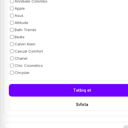
Annibale Colombo
Apple
Asus
Attitude
Bath Trends
Beats
Calvin Klein
Casual Comfort
Chanel
Chic Cosmetics
Chrysler
Tətbiq et
Sıfırla