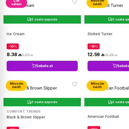
Çox
Mövsüm
satılan
təklifi
2 saata qapında
2 saata q
Ice Cream
Slotted Turner
-10%
-18%
8.38 ₼
12.59 ₼
9.33 ₼
15.28 ₼
Səbətə at
Səbətə
Mövsüm
Mövsüm
təklifi
təklifi
2 saata qapında
2 saata q
COMFORT TRENDS
American Football
Black & Brown Slipper