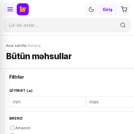
Giriş
Ana səhifə
/
Axtarış
Bütün məhsullar
Filtrlər
QIYMƏT (₼)
BREND
Amazon