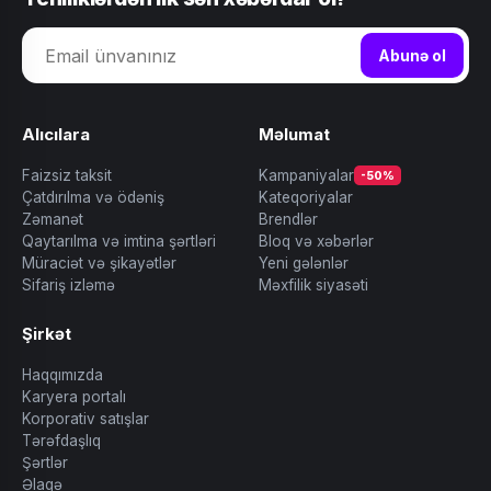
Abunə ol
Alıcılara
Məlumat
Faizsiz taksit
Kampaniyalar
-50%
Çatdırılma və ödəniş
Kateqoriyalar
Zəmanət
Brendlər
Qaytarılma və imtina şərtləri
Bloq və xəbərlər
Müraciət və şikayətlər
Yeni gələnlər
Sifariş izləmə
Məxfilik siyasəti
Şirkət
Haqqımızda
Karyera portalı
Korporativ satışlar
Tərəfdaşlıq
Şərtlər
Əlaqə