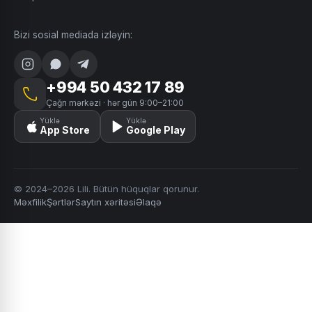
Bizi sosial mediada izləyin:
+994 50 432 17 89
Çağrı mərkəzi · hər gün 9:00–21:00
Yüklə
Yüklə
App Store
Google Play
© 2024–2026 Lili. Bütün hüquqlar qorunur.
Məxfilik
Şərtlər
Saytın xəritəsi
Əlaqə