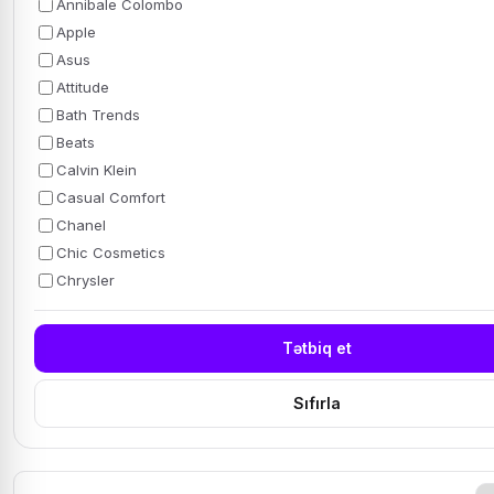
Annibale Colombo
Apple
Asus
Attitude
Bath Trends
Beats
Calvin Klein
Casual Comfort
Chanel
Chic Cosmetics
Chrysler
Tətbiq et
Sıfırla