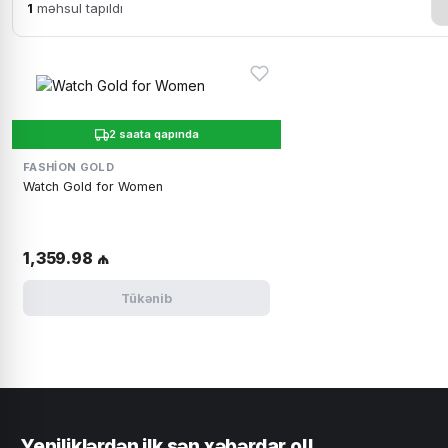
1
məhsul tapıldı
2 saata qapında
FASHION GOLD
Watch Gold for Women
1,359.98 ₼
Tükənib
Yeniliklərdən ilk sən xəbərdar ol!