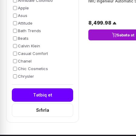
Annibale Colombo
IWC Ingenieur Automatic 
Apple
Asus
8,499.98 ₼
Attitude
Bath Trends
Səbətə at
Beats
Calvin Klein
Casual Comfort
Chanel
Chic Cosmetics
Chrysler
Tətbiq et
Sıfırla