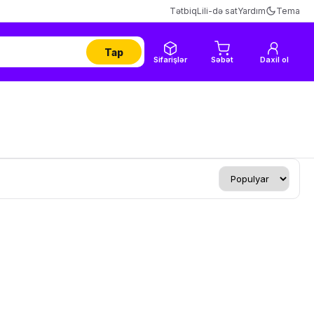
Tətbiq
Lili-də sat
Yardım
Tema
Tap
Sifarişlər
Səbət
Daxil ol