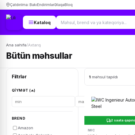
Çatdırılma: Bakı
Endirimlər
Əlaqə
Bloq
Kataloq
Ana səhifə
/
Axtarış
Bütün məhsullar
Filtrlər
1
məhsul tapıldı
QIYMƏT (₼)
BREND
2 saata qapın
Amazon
IWC