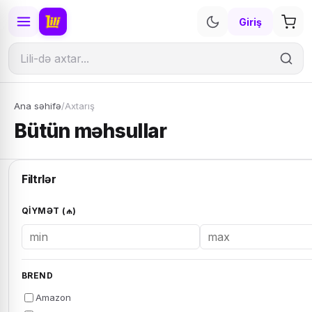
Giriş
Ana səhifə
/
Axtarış
Bütün məhsullar
Filtrlər
QIYMƏT (₼)
BREND
Amazon