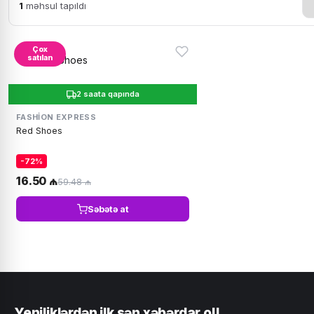
1
məhsul tapıldı
Çox
satılan
2 saata qapında
FASHION EXPRESS
Red Shoes
-72%
16.50 ₼
59.48 ₼
Səbətə at
Yeniliklərdən ilk sən xəbərdar ol!