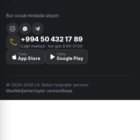
Bizi sosial mediada izləyin:
+994 50 432 17 89
Çağrı mərkəzi · hər gün 9:00–21:00
Yüklə
Yüklə
App Store
Google Play
© 2024–2026 Lili. Bütün hüquqlar qorunur.
Məxfilik
Şərtlər
Saytın xəritəsi
Əlaqə