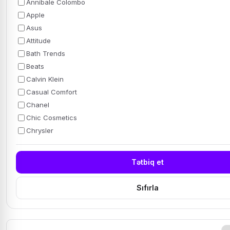
Annibale Colombo
Apple
Asus
Attitude
Bath Trends
Beats
Calvin Klein
Casual Comfort
Chanel
Chic Cosmetics
Chrysler
Tətbiq et
Sıfırla