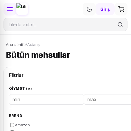
Giriş
Ana səhifə
/
Axtarış
Bütün məhsullar
Filtrlər
QIYMƏT (₼)
BREND
Amazon