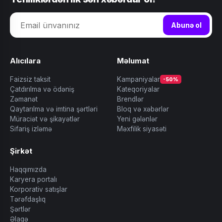
Abunə ol
Alıcılara
Məlumat
Faizsiz taksit
Kampaniyalar
-50%
Çatdırılma və ödəniş
Kateqoriyalar
Zəmanət
Brendlər
Qaytarılma və imtina şərtləri
Bloq və xəbərlər
Müraciət və şikayətlər
Yeni gələnlər
Sifariş izləmə
Məxfilik siyasəti
Şirkət
Haqqımızda
Karyera portalı
Korporativ satışlar
Tərəfdaşlıq
Şərtlər
Əlaqə