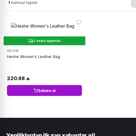
1
məhsul tapıldı
2 saata qapında
HESHE
Heshe Women's Leather Bag
220.98 ₼
Səbətə at
Yeniliklərdən ilk sən xəbərdar ol!