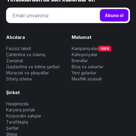
Abunə ol
Alıcılara
Məlumat
Faizsiz taksit
Kampaniyalar
-50%
Çatdırılma və ödəniş
Kateqoriyalar
Zəmanət
Brendlər
Qaytarılma və imtina şərtləri
Bloq və xəbərlər
Müraciət və şikayətlər
Yeni gələnlər
Sifariş izləmə
Məxfilik siyasəti
Şirkət
Haqqımızda
Karyera portalı
Korporativ satışlar
Tərəfdaşlıq
Şərtlər
Əlaqə