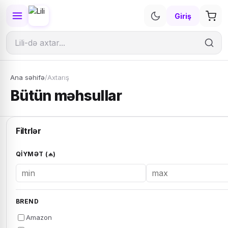
Giriş
Ana səhifə
/
Axtarış
Bütün məhsullar
Filtrlər
QIYMƏT (₼)
BREND
Amazon