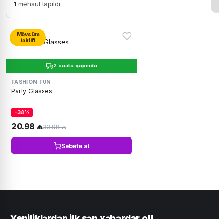
1
məhsul tapıldı
Mövsüm
təklifi
2 saata qapında
FASHION FUN
Party Glasses
-38%
20.98 ₼
33.98 ₼
Səbətə at
Yeniliklərdən ilk sən xəbərdar ol!