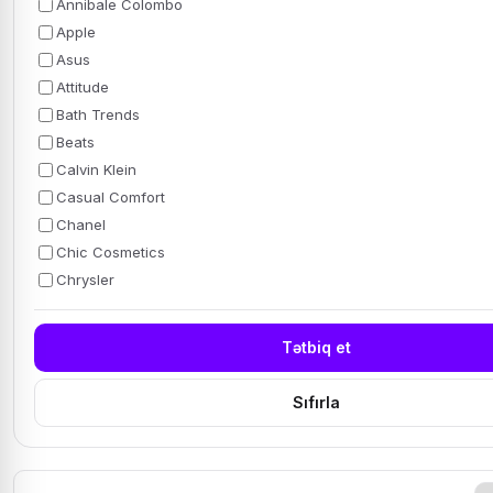
Annibale Colombo
Apple
Asus
Attitude
Bath Trends
Beats
Calvin Klein
Casual Comfort
Chanel
Chic Cosmetics
Chrysler
Tətbiq et
Sıfırla