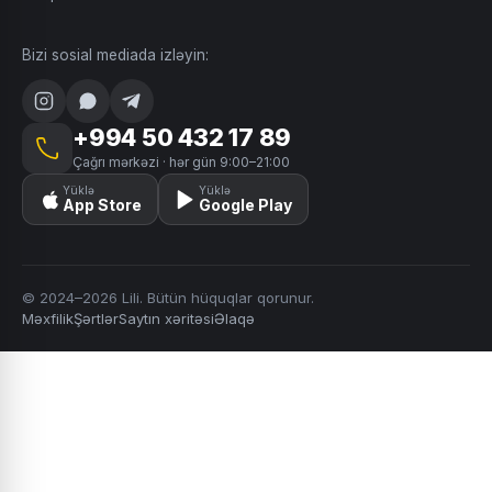
Bizi sosial mediada izləyin:
+994 50 432 17 89
Çağrı mərkəzi · hər gün 9:00–21:00
Yüklə
Yüklə
App Store
Google Play
© 2024–2026 Lili. Bütün hüquqlar qorunur.
Məxfilik
Şərtlər
Saytın xəritəsi
Əlaqə