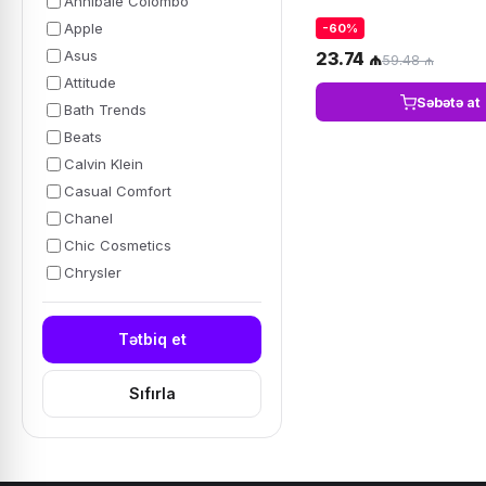
Annibale Colombo
Apple
-60%
Asus
23.74 ₼
59.48 ₼
Attitude
Səbətə at
Bath Trends
Beats
Calvin Klein
Casual Comfort
Chanel
Chic Cosmetics
Chrysler
Tətbiq et
Sıfırla