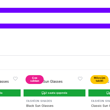
Çox
Mövsüm
satılan
təklifi
da
2 saata qapında
FASHION SHADES
FASHION SH
Black Sun Glasses
Classic Sun