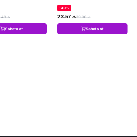
-40%
23.57 ₼
.48 ₼
39.08 ₼
Səbətə at
Səbətə at