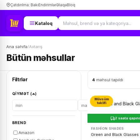
Çatdırılma: Bakı
Endirimlər
Əlaqə
Bloq
Kataloq
Ana səhifə
/
Axtarış
Bütün məhsullar
Filtrlər
4
məhsul tapıldı
QIYMƏT (₼)
Mövsüm
təklifi
2 saata qapın
BREND
FASHION SHADES
Amazon
Green and Black Glasses