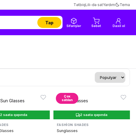
Tətbiq
Lili-də sat
Yardım
Tema
Tap
Sifarişlər
Səbət
Daxil ol
Çox
satılan
2 saata qapında
2 saata qapında
ADES
FASHION SHADES
 Glasses
Sunglasses