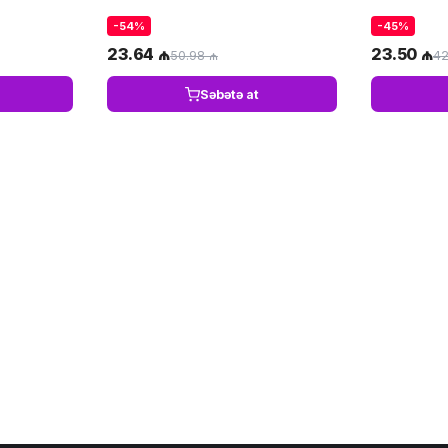
-54%
-45%
23.64 ₼
23.50 ₼
50.98 ₼
42
Səbətə at