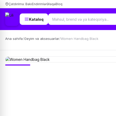
Çatdırılma: Bakı
Endirimlər
Əlaqə
Bloq
Kataloq
Ana səhifə
/
Geyim və aksesuarlar
/
Women Handbag Black