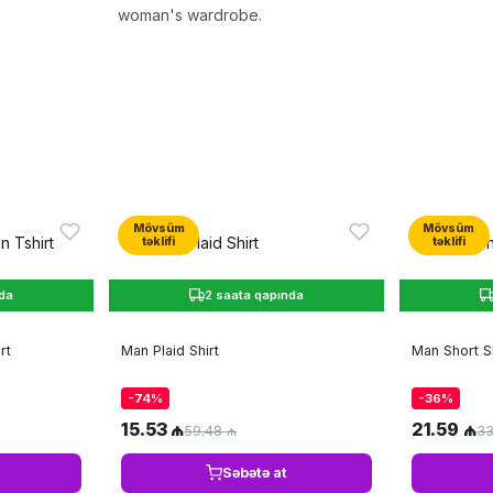
woman's wardrobe.
Mövsüm
Mövsüm
təklifi
təklifi
nda
2 saata qapında
rt
Man Plaid Shirt
Man Short S
-74%
-36%
15.53 ₼
21.59 ₼
59.48 ₼
33
Səbətə at