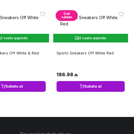
Çox
satılan
2 saata qapında
2 saata qapında
kers Off White & Red
Sports Sneakers Off White Red
186.98 ₼
Səbətə at
Səbətə at