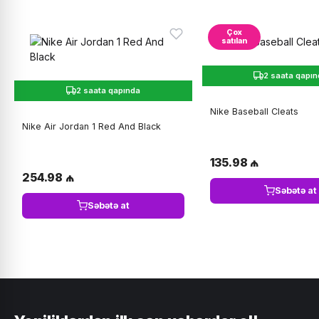
Çox
satılan
2 saata qapı
2 saata qapında
Nike Baseball Cleats
Nike Air Jordan 1 Red And Black
135.98 ₼
254.98 ₼
Səbətə at
Səbətə at