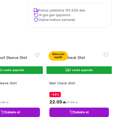
Pulsuz çatdırılma 100 AZN-dən
14 gün geri qaytarma
Orijinal məhsul zəmanəti
Mövsüm
təklifi
2 saata qapında
2 saata qapında
leeve Shirt
Men Check Shirt
-54%
22.03 ₼
.98 ₼
47.58 ₼
Səbətə at
Səbətə at