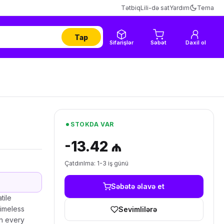
Tətbiq
Lili-də sat
Yardım
Tema
Tap
Sifarişlər
Səbət
Daxil ol
STOKDA VAR
-13.42 ₼
Çatdırılma: 1-3 iş günü
Səbətə əlavə et
tile
timeless
Sevimlilərə
in every