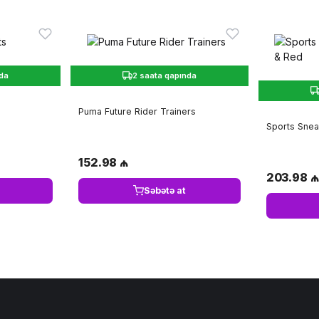
nda
2 saata qapında
Puma Future Rider Trainers
Sports Snea
152.98 ₼
203.98 ₼
Səbətə at