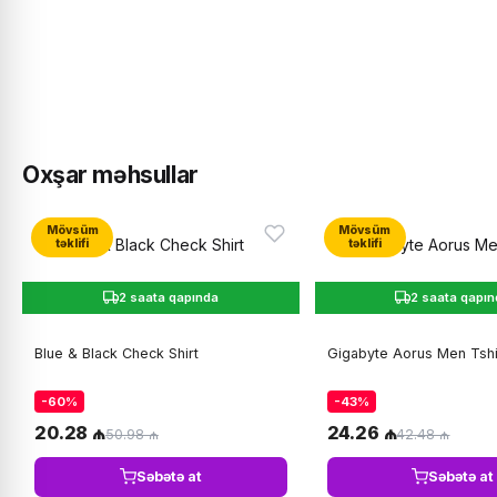
Oxşar məhsullar
Mövsüm
Mövsüm
təklifi
təklifi
2 saata qapında
2 saata qapı
Blue & Black Check Shirt
Gigabyte Aorus Men Tshi
-60%
-43%
20.28 ₼
24.26 ₼
50.98 ₼
42.48 ₼
Səbətə at
Səbətə at