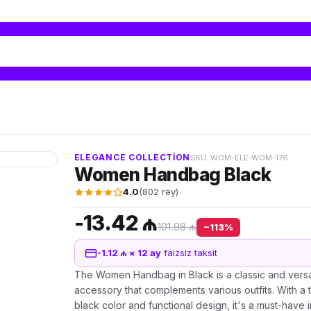
ELEGANCE COLLECTION
SKU: WOM-ELE-WOM-176
Women Handbag Black
4.0
(802 rəy)
-13.42 ₼
101.98 ₼
−113%
-1.12 ₼ × 12 ay
faizsiz taksit
The Women Handbag in Black is a classic and versa
accessory that complements various outfits. With a 
black color and functional design, it's a must-have 