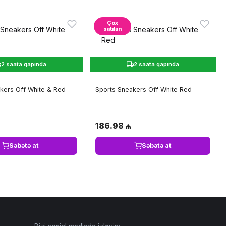
Çox
satılan
2 saata qapında
2 saata qapında
kers Off White & Red
Sports Sneakers Off White Red
186.98 ₼
Səbətə at
Səbətə at