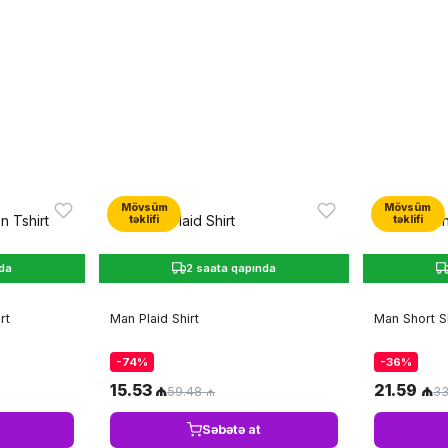
Mövsüm
Mövsüm
təklifi
təklifi
nda
2 saata qapında
rt
Man Plaid Shirt
Man Short S
-74%
-36%
15.53 ₼
21.59 ₼
59.48 ₼
33
Səbətə at