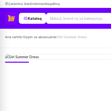
Çatdırılma: Bakı
Endirimlər
Əlaqə
Bloq
Kataloq
Ana səhifə
/
Geyim və aksesuarlar
/
Girl Summer Dress