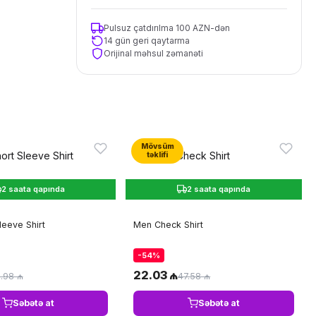
Pulsuz çatdırılma 100 AZN-dən
14 gün geri qaytarma
Orijinal məhsul zəmanəti
Mövsüm
təklifi
2 saata qapında
2 saata qapında
leeve Shirt
Men Check Shirt
-54%
22.03 ₼
.98 ₼
47.58 ₼
Səbətə at
Səbətə at