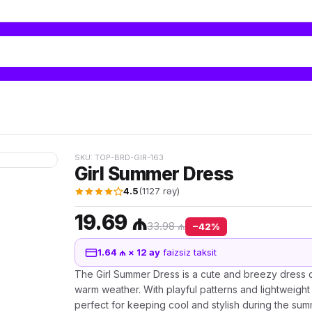
SKU: TOP-BRD-GIR-163
Girl Summer Dress
4.5
(1127 rəy)
19.69 ₼
33.98 ₼
−42%
1.64 ₼ × 12 ay
faizsiz taksit
The Girl Summer Dress is a cute and breezy dress 
warm weather. With playful patterns and lightweight f
perfect for keeping cool and stylish during the sum