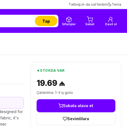
Tətbiq
Lili-də sat
Yardım
Tema
Tap
Sifarişlər
Səbət
Daxil ol
STOKDA VAR
19.69 ₼
Çatdırılma: 1-3 iş günü
Səbətə əlavə et
designed for
abric, it's
Sevimlilərə
mer.