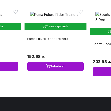
nda
2 saata qapında
Puma Future Rider Trainers
Sports Snea
152.98 ₼
203.98 ₼
Səbətə at