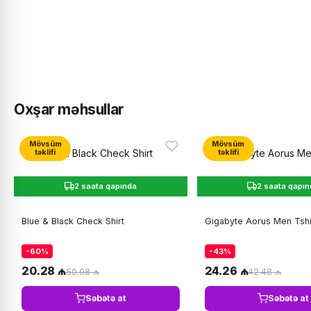
Oxşar məhsullar
Mövsüm
Mövsüm
təklifi
təklifi
2 saata qapında
2 saata qapı
Blue & Black Check Shirt
Gigabyte Aorus Men Tshi
-60%
-43%
20.28 ₼
24.26 ₼
50.98 ₼
42.48 ₼
Səbətə at
Səbətə at